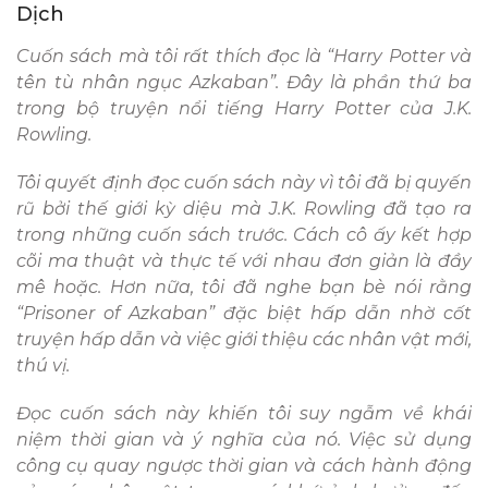
Dịch
Cuốn sách mà tôi rất thích đọc là “Harry Potter và
tên tù nhân ngục Azkaban”. Đây là phần thứ ba
trong bộ truyện nổi tiếng Harry Potter của J.K.
Rowling.
Tôi quyết định đọc cuốn sách này vì tôi đã bị quyến
rũ bởi thế giới kỳ diệu mà J.K. Rowling đã tạo ra
trong những cuốn sách trước. Cách cô ấy kết hợp
cõi ma thuật và thực tế với nhau đơn giản là đầy
mê hoặc. Hơn nữa, tôi đã nghe bạn bè nói rằng
“Prisoner of Azkaban” đặc biệt hấp dẫn nhờ cốt
truyện hấp dẫn và việc giới thiệu các nhân vật mới,
thú vị.
Đọc cuốn sách này khiến tôi suy ngẫm về khái
niệm thời gian và ý nghĩa của nó. Việc sử dụng
công cụ quay ngược thời gian và cách hành động