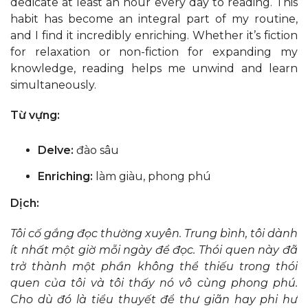
dedicate at least an hour every day to reading. This
habit has become an integral part of my routine,
and I find it incredibly enriching. Whether it’s fiction
for relaxation or non-fiction for expanding my
knowledge, reading helps me unwind and learn
simultaneously.
Từ vựng:
Delve:
đào sâu
Enriching:
làm giàu, phong phú
Dịch:
Tôi cố gắng đọc thường xuyên. Trung bình, tôi dành
ít nhất một giờ mỗi ngày để đọc. Thói quen này đã
trở thành một phần không thể thiếu trong thói
quen của tôi và tôi thấy nó vô cùng phong phú.
Cho dù đó là tiểu thuyết để thư giãn hay phi hư