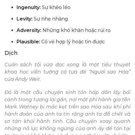
Ingenuity:
Sự khéo léo
Levity:
Sự nhẹ nhàng
Adversity:
Những khó khăn hoặc rủi ro
Plausible:
Có vẻ hợp lý hoặc tin được
Dịch
Cuốn sách tôi vừa đọc xong là một tiểu thuyết
khoa học viễn tưởng có tựa đề “Người sao Hỏa”
của Andy Weir.
Đó là một câu chuyện sinh tồn hấp dẫn lấy bối
cảnh trong tương lai gần, nơi một phi hành gia tên
Mark Watney bị mắc kẹt trên sao Hỏa sau khi phi
hành đoàn của anh ta tin rằng anh ta đã chết và
sơ tán khỏi hành tinh. Câu chuyện xoay quanh
những nỗ lực không ngừng của anh ấy để tồn tại