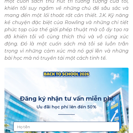
một cuốn sách thu hút trí tưởng tượng của tôi,
khiến tôi suy ngẫm về những chủ đề sâu sắc và
mang đến một lối thoát rất cần thiết. J.K. Kỹ năng
kể chuyện đặc biệt của Rowling và những chi tiết
phức tạp của thế giới phép thuật mà cô ấy tạo ra
đã khiến tôi vô cùng thích thú và vô cùng xúc
động. Đó là một cuốn sách mà tôi sẽ luôn trân
trọng vì những cảm xúc mà nó gợi lên và những
bài học mà nó truyền tải một cách tinh tế.
Đăng ký nhận tư vấn miễn phí
Ưu đãi học phí lên đến 50%
________