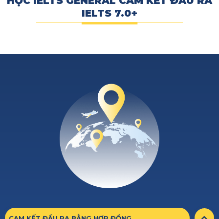
HỌC IELTS GENERAL CAM KẾT ĐẦU RA
IELTS 7.0+
CAM KẾT ĐẦU RA BẰNG HỢP ĐỒNG