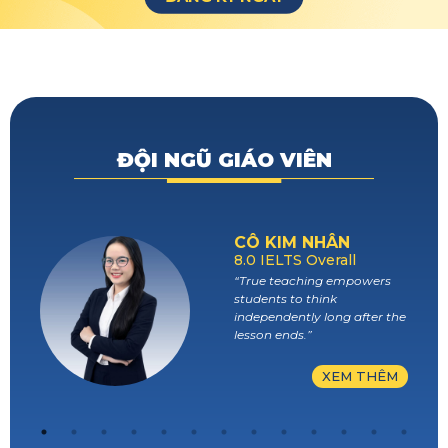
ĐỘI NGŨ GIÁO VIÊN
CÔ KIM NHÂN
8.0 IELTS Overall
“True teaching empowers
students to think
independently long after the
lesson ends.”
XEM THÊM