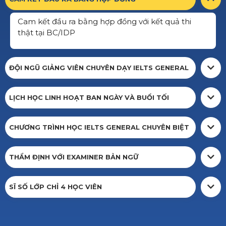
Cam kết đầu ra bằng hợp đồng với kết quả thi
thật tại BC/IDP
ĐỘI NGŨ GIẢNG VIÊN CHUYÊN DẠY IELTS GENERAL
LỊCH HỌC LINH HOẠT BAN NGÀY VÀ BUỔI TỐI
CHƯƠNG TRÌNH HỌC IELTS GENERAL CHUYÊN BIỆT
THẨM ĐỊNH VỚI EXAMINER BẢN NGỮ
SĨ SỐ LỚP CHỈ 4 HỌC VIÊN