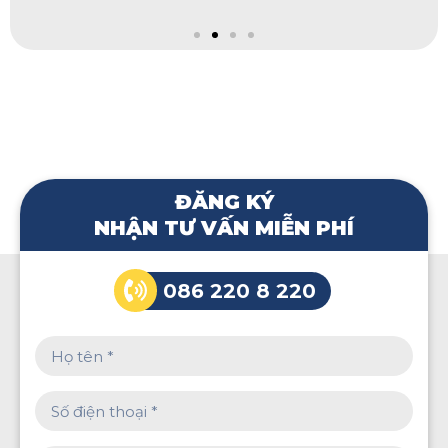
ĐĂNG KÝ
NHẬN TƯ VẤN MIỄN PHÍ
086 220 8 220