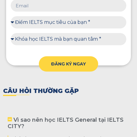
ĐĂNG KÝ NGAY
CÂU HỎI THƯỜNG GẶP
Vì sao nên học IELTS General tại IELTS
CITY?