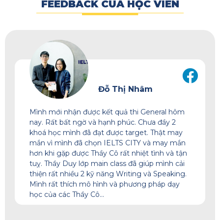
FEEDBACK CỦA HỌC VIÊN
Rosa Phan
Thầy cô nào cũng dễ thương, rất tốt với học
viên, nói dễ nghe, best teacher của mình là
thầy Khải cô Ngọc Anh. Đôi lúc học hơi chới với
trong lớp do mình cũng lớn tuổi nhưng ai cũng
kiên nhẫn đợi mình. Bé Dung chăm sóc lớp tốt
lắm, nhắc bài tập từng chút. Nhờ sự tận tâm
của mọi người ở đây mà mình càng có động
lực học hơn, môi trường ở đây rất đáng để
những ai học General định cư như mình trải
nghiệm.