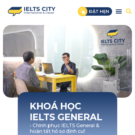
ĐẶT HẸN
KHOÁ HỌC
IELTS GENERAL
• Chinh phục IELTS General &
hoàn tất hồ sơ định cư!