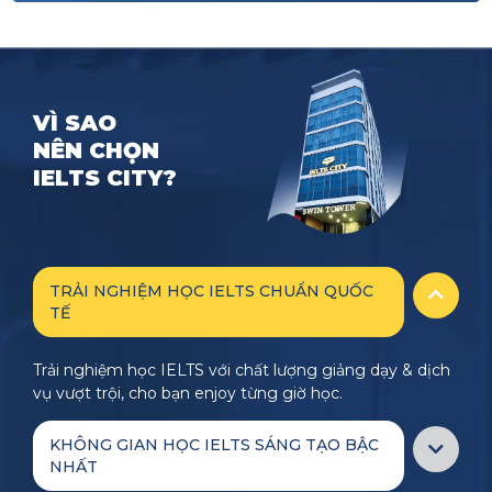
VÌ SAO
NÊN CHỌN
IELTS CITY?
TRẢI NGHIỆM HỌC IELTS CHUẨN QUỐC
TẾ
Trải nghiệm học IELTS với chất lượng giảng dạy & dịch
vụ vượt trội, cho bạn enjoy từng giờ học.
KHÔNG GIAN HỌC IELTS SÁNG TẠO BẬC
NHẤT