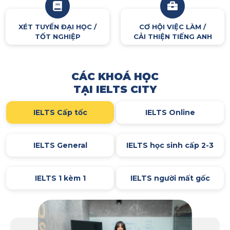
XÉT TUYỂN ĐẠI HỌC /
CƠ HỘI VIỆC LÀM /
TỐT NGHIỆP
CẢI THIỆN TIẾNG ANH
CÁC KHOÁ HỌC
TẠI IELTS CITY
IELTS Cấp tốc
IELTS Online
IELTS General
IELTS học sinh cấp 2-3
IELTS 1 kèm 1
IELTS người mất gốc