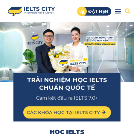
ĐẶT HẸN
TRẢI NGHIỆM HỌC IELTS
CHUẨN QUỐC TẾ
Cam kết đầu ra IELTS 7.0+
CÁC KHÓA HỌC TẠI IELTS CITY
HỌC IELTS