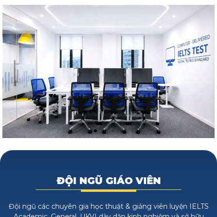
ĐỘI NGŨ GIÁO VIÊN
Đội ngũ các chuyên gia học thuật & giảng viên luyện IELTS
Academic, General, UKVI dày dặn kinh nghiệm và sở hữu