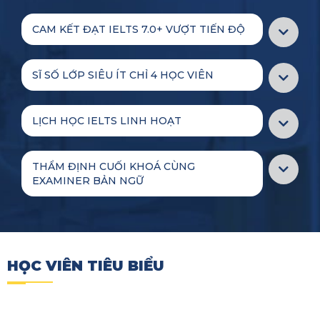
CAM KẾT ĐẠT IELTS 7.0+ VƯỢT TIẾN ĐỘ
SĨ SỐ LỚP SIÊU ÍT CHỈ 4 HỌC VIÊN
LỊCH HỌC IELTS LINH HOẠT
THẨM ĐỊNH CUỐI KHOÁ CÙNG
EXAMINER BẢN NGỮ
HỌC VIÊN TIÊU BIỂU