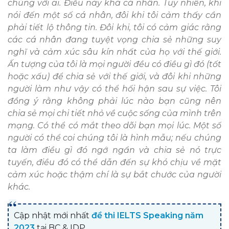
chúng với ai. Điều này khá cá nhân. Tuy nhiên, khi
nói đến một số cá nhân, đôi khi tôi cảm thấy cần
phải tiết lộ thông tin. Đôi khi, tôi có cảm giác rằng
các cá nhân đang tuyệt vọng chia sẻ những suy
nghĩ và cảm xúc sâu kín nhất của họ với thế giới.
Ấn tượng của tôi là mọi người đều có điều gì đó (tốt
hoặc xấu) để chia sẻ với thế giới, và đôi khi những
người làm như vậy có thể hối hận sau sự việc. Tôi
đồng ý rằng không phải lúc nào bạn cũng nên
chia sẻ mọi chi tiết nhỏ về cuộc sống của mình trên
mạng. Có thể có mắt theo dõi bạn mọi lúc. Một số
người có thể coi chúng tôi là hình mẫu; nếu chúng
ta làm điều gì đó ngớ ngẩn và chia sẻ nó trực
tuyến, điều đó có thể dẫn đến sự khó chịu về mặt
cảm xúc hoặc thậm chí là sự bắt chước của người
khác.
Cập nhật mới nhất
đề thi IELTS Speaking năm
2023
tại BC & IDP