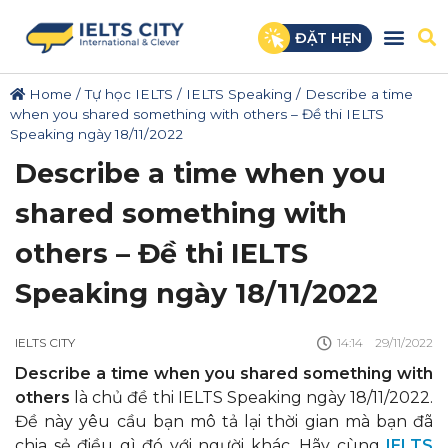
ĐẶT HẸN
Home
/
Tự học IELTS
/
IELTS Speaking
/
Describe a time
when you shared something with others – Đề thi IELTS
Speaking ngày 18/11/2022
Describe a time when you
shared something with
others – Đề thi IELTS
Speaking ngày 18/11/2022
IELTS CITY
14:14
29/11/2022
Describe a time when you shared something with
others
là chủ đề thi IELTS Speaking ngày 18/11/2022.
Đề này yêu cầu bạn mô tả lại thời gian mà bạn đã
chia sẻ điều gì đó với người khác. Hãy cùng
IELTS