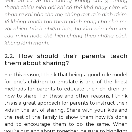
Mặc dù có vẻ như chúng không chú ý, những
thanh thiếu niên đôi khi có thể khá nhạy cảm và
nhận ra khi nào cha mẹ chúng đạt đến đỉnh điểm.
Vì không muốn tạo thêm gánh nặng cho cha mẹ
với nhiều trách nhiệm hơn, họ kìm nén cảm xúc
của mình hoặc thể hiện chúng theo những cách
không lành mạnh.
2.2. How should their parents teach
them about sharing?
For this reason, I think that being a good role model
for one’s children to emulate is one of the finest
methods for parents to educate their children on
how to share. For these and other reasons, I think
this is a great approach for parents to instruct their
kids in the art of sharing. Share with your kids and
the rest of the family to show them how it’s done
and to encourage them to do the same. When
you’re out and about together, be sure to highlight