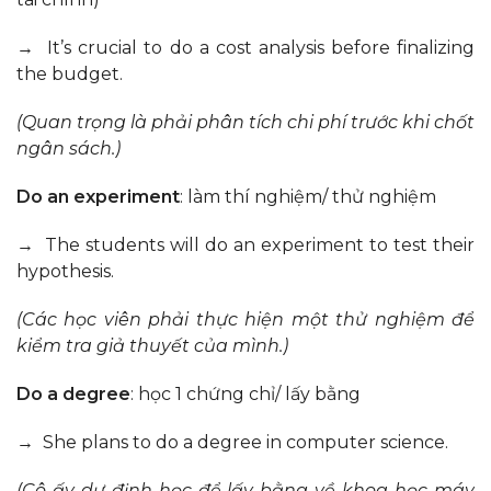
→ It’s crucial to do a cost analysis before finalizing
the budget.
(Quan trọng là phải
phân tích chi phí
trước khi chốt
ngân sách.)
Do an experiment
: làm thí nghiệm/ thử nghiệm
→ The students will do an experiment to test their
hypothesis.
(Các học viên phải
thực hiện một thử nghiệm
để
kiểm tra giả thuyết của mình.)
Do a degree
: học 1 chứng chỉ/ lấy bằng
→ She plans to do a degree in computer science.
(Cô ấy dự định
học để lấy bằng
về khoa học máy