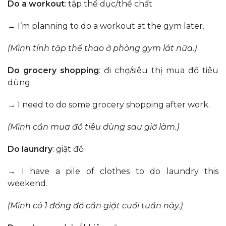
Do a workout
: tập thể dục/thể chất
→ I’m planning to do a workout at the gym later.
(Mình tính
tập thể thao
ở phòng gym lát nữa.)
Do grocery shopping
: đi chợ/siêu thị mua đồ tiêu
dùng
→ I need to do some grocery shopping after work.
(Mình cần
mua đồ tiêu dùng
sau giờ làm.)
Do laundry
: giặt đồ
→ I have a pile of clothes to do laundry this
weekend.
(Mình có 1 đống đồ cần
giặt
cuối tuần này.)