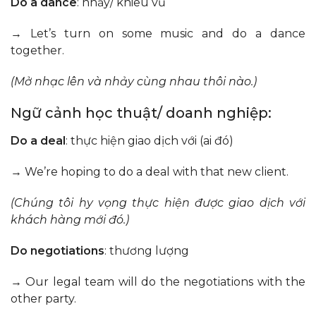
Do a dance
: nhảy/ khiêu vũ
→ Let’s turn on some music and do a dance
together.
(Mở nhạc lên và
nhảy cùng nhau
thôi nào.)
Ngữ cảnh học thuật/ doanh nghiệp:
Do a deal
: thực hiện giao dịch với (ai đó)
→ We’re hoping to do a deal with that new client.
(Chúng tôi hy vọng
thực hiện được giao dịch
với
khách hàng mới đó.)
Do negotiations
: thương lượng
→ Our legal team will do the negotiations with the
other party.