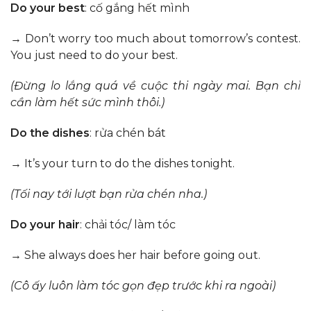
Do your best
: cố gắng hết mình
→ Don’t worry too much about tomorrow’s contest.
You just need to do your best.
(Đừng lo lắng quá về cuộc thi ngày mai. Bạn chỉ
cần
làm hết sức mình
thôi.)
Do the dishes
: rửa chén bát
→ It’s your turn to do the dishes tonight.
(Tối nay tới lượt bạn
rửa chén
nha.)
Do your hair
: chải tóc/ làm tóc
→ She always does her hair before going out.
(Cô ấy luôn
làm tóc gọn đẹp
trước khi ra ngoài)