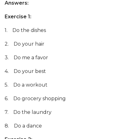
Answers:
Exercise 1:
1. Do the dishes
2. Do your hair
3. Do me a favor
4. Do your best
5. Do a workout
6. Do grocery shopping
7. Do the laundry
8. Do a dance