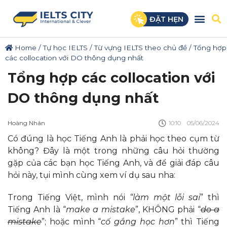
ĐẶT HẸN
Home
/
Tự học IELTS
/
Từ vựng IELTS theo chủ đề
/
Tổng hợp
các collocation với DO thông dụng nhất
Tổng hợp các collocation với
DO thông dụng nhất
Hoàng Nhân
10:10
05/06/2024
Có đúng là học Tiếng Anh là phải học theo cụm từ
không? Đây là một trong những câu hỏi thường
gặp của các bạn học Tiếng Anh, và để giải đáp câu
hỏi này, tụi mình cùng xem ví dụ sau nha:
Trong Tiếng Việt, mình nói
“làm một lỗi sai
” thì
Tiếng Anh là “
make a mistake
”, KHÔNG phải “
do a
mistake
”; hoặc mình “
cố gắng học hơn
” thì Tiếng