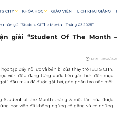
TS CITY
KHÓA HỌC
GIÁO VIÊN
LỊCH KHAI GIẢNG
n nhận giải “Student Of The Month – Tháng 03.2025”
ận giải “Student Of The Month 
10:46
28/03/202
học tập đầy nỗ lực và bền bỉ của thầy trò IELTS CITY.
ỗi học viên đều đang từng bước tiến gần hơn đến mục
ngọt” đầu mùa đã được gặt hái, góp phần tạo nên một
ng Student of the Month tháng 3 một lần nữa được
hững học viên đã không ngừng cố gắng và có những