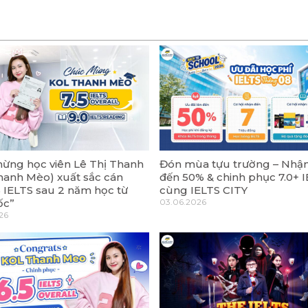
ừng học viên Lê Thị Thanh
Đón mùa tựu trường – Nhận
hanh Mèo) xuất sắc cán
đến 50% & chinh phục 7.0+ 
5 IELTS sau 2 năm học từ
cùng IELTS CITY
ốc”
03.06.2026
26