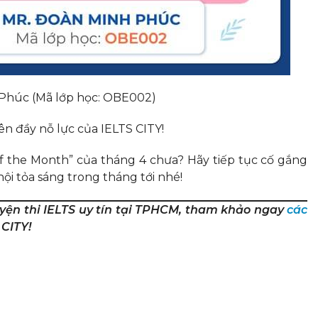
 Phúc (Mã lớp học: OBE002)
n đầy nỗ lực của IELTS CITY!
f the Month” của tháng 4 chưa? Hãy tiếp tục cố gắng
ội tỏa sáng trong tháng tới nhé!
yện thi IELTS uy tín tại TPHCM, tham khảo ngay
các
 CITY!