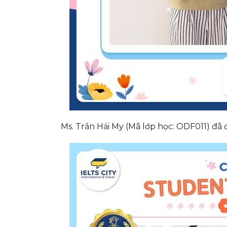
Ms. Trần Hải My (Mã lớp học: ODF011) đã 