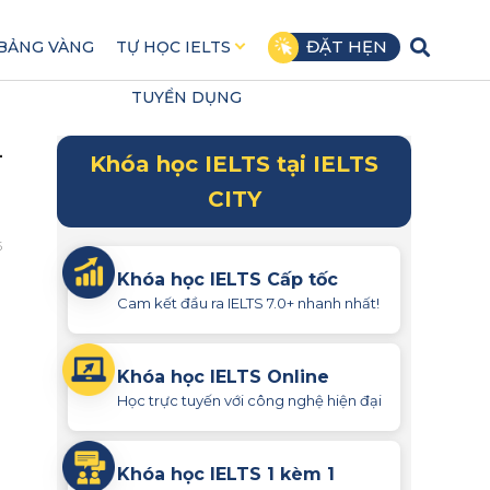
ĐẶT HẸN
BẢNG VÀNG
TỰ HỌC IELTS
TUYỂN DỤNG
–
Khóa học IELTS tại IELTS
CITY
5
Khóa học IELTS Cấp tốc
Cam kết đầu ra IELTS 7.0+ nhanh nhất!
Khóa học IELTS Online
Học trực tuyến với công nghệ hiện đại
Khóa học IELTS 1 kèm 1