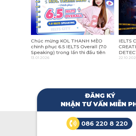
Chúc mừng KOL THANH MÈO
IELTS
chinh phục 6.5 IELTS Overall (7.0
CREATI
Speaking) trong lần thi đầu tiên
DETECT
13.01.2026
22.10.202
ĐĂNG KÝ
NHẬN TƯ VẤN MIỄN PH
086 220 8 220