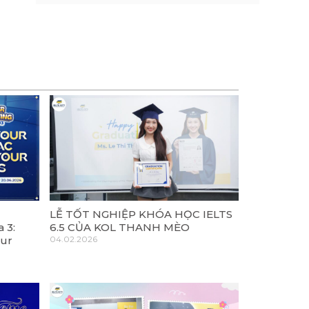
LỄ TỐT NGHIỆP KHÓA HỌC IELTS
 3:
6.5 CỦA KOL THANH MÈO
our
04.02.2026