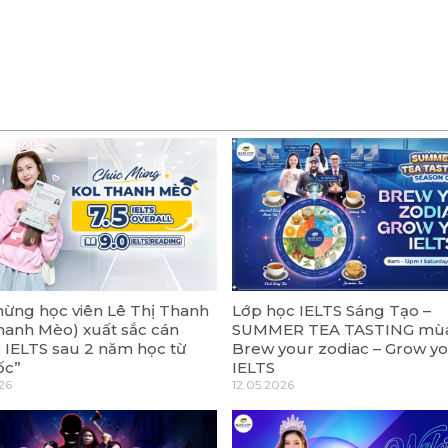
ừng học viên Lê Thị Thanh
Lớp học IELTS Sáng Tạo –
hanh Mèo) xuất sắc cán
SUMMER TEA TASTING mùa
5 IELTS sau 2 năm học từ
Brew your zodiac – Grow y
ốc”
IELTS
26
12.05.2026