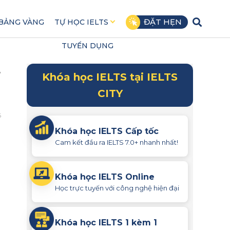
ĐẶT HẸN
BẢNG VÀNG
TỰ HỌC IELTS
TUYỂN DỤNG
+
Khóa học IELTS tại IELTS
CITY
6
Khóa học IELTS Cấp tốc
Cam kết đầu ra IELTS 7.0+ nhanh nhất!
Khóa học IELTS Online
Học trực tuyến với công nghệ hiện đại
Khóa học IELTS 1 kèm 1