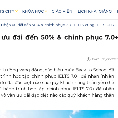
TS CITY
KHÓA HỌC
GIÁO VIÊN
LỊCH KHAI GIẢNG
 Nhận ưu đãi đến 50% & chinh phục 7.0+ IELTS cùng IELTS CITY
ưu đãi đến 50% & chinh phục 7.0
13:47
03/06/202
g trường vang động, báo hiệu mùa Back to School đã
trình học tập, chinh phục IELTS 7.0+ để nhận “nhiên
 ưu đãi đặc biệt nào các quý khách hàng thân yêu ơi!è
 hành trình học tập, chinh phục IELTS 7.0+ để nhận
& vô vàn ưu đãi đặc biệt nào các quý khách hàng thân