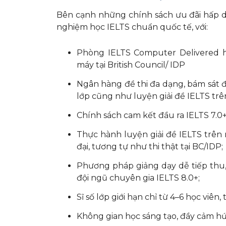
Bên cạnh những chính sách ưu đãi hấp dẫ
nghiệm học IELTS chuẩn quốc tế, với:
Phòng IELTS Computer Delivered hi
máy tại British Council/ IDP
Ngân hàng đề thi đa dạng, bám sát đ
lớp cũng như luyện giải đề IELTS trê
Chính sách cam kết đầu ra IELTS 7.0
Thực hành luyện giải đề IELTS trên
đại, tương tự như thi thật tại BC/IDP;
Phương pháp giảng dạy dễ tiếp thu,
đội ngũ chuyên gia IELTS 8.0+;
Sĩ số lớp giới hạn chỉ từ 4–6 học viên
Không gian học sáng tạo, đầy cảm hứ