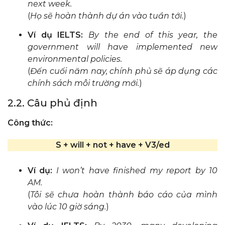
next week.
(
Họ sẽ hoàn thành dự án vào tuần tới.
)
Ví dụ IELTS:
By the end of this year, the
government will have implemented new
environmental policies.
(
Đến cuối năm nay, chính phủ sẽ áp dụng các
chính sách môi trường mới.
)
2.2. Câu phủ định
Công thức:
S + will + not + have + V3/ed
Ví dụ:
I won’t have finished my report by 10
AM.
(
Tôi sẽ chưa hoàn thành báo cáo của mình
vào lúc 10 giờ sáng.
)