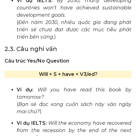
Ví dụ IELTS:
By 2030, many developing
countries won’t have achieved sustainable
development goals.
(
Đến năm 2030, nhiều quốc gia đang phát
triển sẽ chưa đạt được các mục tiêu phát
triển bền vững.
)
2.3. Câu nghi vấn
Cấu trúc Yes/No Question
Will + S + have + V3/ed?
Ví dụ:
Will you have read this book by
tomorrow?
(
Bạn sẽ đọc xong cuốn sách này vào ngày
mai chứ?
)
Ví dụ IELTS:
Will the economy have recovered
from the recession by the end of the next