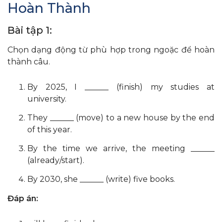
Hoàn Thành
Bài tập 1:
Chọn dạng động từ phù hợp trong ngoặc để hoàn
thành câu.
By 2025, I ______ (finish) my studies at
university.
They ______ (move) to a new house by the end
of this year.
By the time we arrive, the meeting ______
(already/start).
By 2030, she ______ (write) five books.
Đáp án: