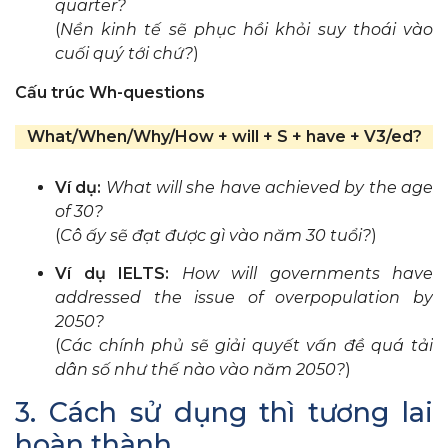
quarter?
(
Nền kinh tế sẽ phục hồi khỏi suy thoái vào
cuối quý tới chứ?
)
Cấu trúc Wh-questions
What/When/Why/How + will + S + have + V3/ed?
Ví dụ:
What will she have achieved by the age
of 30?
(
Cô ấy sẽ đạt được gì vào năm 30 tuổi?
)
Ví dụ IELTS:
How will governments have
addressed the issue of overpopulation by
2050?
(
Các chính phủ sẽ giải quyết vấn đề quá tải
dân số như thế nào vào năm 2050?
)
3. Cách sử dụng thì tương lai
hoàn thành