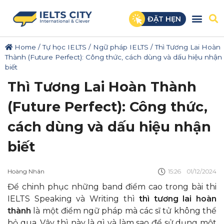
ĐẶT HẸN
Home
/
Tự học IELTS
/
Ngữ pháp IELTS
/
Thì Tương Lai Hoàn
Thành (Future Perfect): Công thức, cách dùng và dấu hiệu nhận
biết
Thì Tương Lai Hoàn Thành
(Future Perfect): Công thức,
cách dùng và dấu hiệu nhận
biết
Hoàng Nhân
15:26
01/12/2024
Để chinh phục những band điểm cao trong bài thi
IELTS Speaking và Writing thì
thì tương lai hoàn
thành
là một điểm ngữ pháp mà các sĩ tử không thể
bỏ qua. Vậy thì này là gì và làm sao để sử dụng một