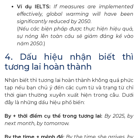
Ví dụ IELTS:
If measures are implemented
effectively, global warming will have been
significantly reduced by 2050.
(
Nếu các biện pháp được thực hiện hiệu quả,
sự nóng lên toàn cầu sẽ giảm đáng kể vào
năm 2050.
)
4. Dấu hiệu nhận biết thì
tương lai hoàn thành
Nhận biết thì tương lai hoàn thành không quá phức
tạp nếu bạn chú ý đến các cụm từ và trạng từ chỉ
thời gian thường xuyên xuất hiện trong câu. Dưới
đây là những dấu hiệu phổ biến:
By + thời điểm cụ thể trong tương lai:
By 2025, by
next month, by tomorrow.
By the time + mệnh đề:
By the time she arrives, by