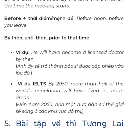
the time the meeting starts.
Before + thời điểm/mệnh đề:
Before noon, before
you leave.
By then, until then, prior to that time
Ví dụ:
He will have become a licensed doctor
by then.
(
Anh ấy sẽ trở thành bác sĩ được cấp phép vào
lúc đó.
)
Ví dụ IELTS
By 2050, more than half of the
world’s population will have lived in urban
areas.
(
Đến năm 2050, hơn một nửa dân số thế giới
sẽ sống ở các khu vực đô thị.
)
5. Bài tập về thì Tương Lai