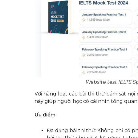
Website test IELTS S
Với hàng loạt các bài thi thử bám sát nội
này giúp người học có cái nhìn tổng quan v
Ưu điểm:
Đa dạng bài thi thử: Không chỉ có p
bài thi thử cho cả 4 kỹ năng Liste