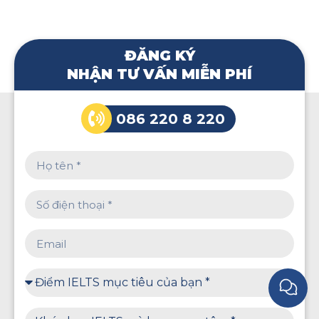
ĐĂNG KÝ
NHẬN TƯ VẤN MIỄN PHÍ
086 220 8 220