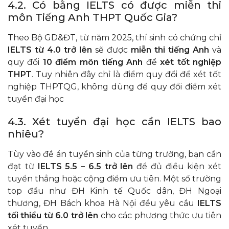
4.2. Có bằng IELTS có được miễn thi
môn Tiếng Anh THPT Quốc Gia?
Theo Bộ GD&ĐT, từ năm 2025, thí sinh có chứng chỉ
IELTS từ 4.0 trở lên
sẽ được
miễn thi tiếng Anh
và
quy đổi
10 điểm môn tiếng Anh
để
xét tốt nghiệp
THPT
. Tuy nhiên đây chỉ là điểm quy đổi để xét tốt
nghiệp THPTQG, không dùng để quy đổi điểm xét
tuyển đại học
4.3. Xét tuyển đại học cần IELTS bao
nhiêu?
Tùy vào đề án tuyển sinh của từng trường, bạn cần
đạt từ
IELTS 5.5 – 6.5 trở lên
để đủ điều kiện xét
tuyển thẳng hoặc cộng điểm ưu tiên. Một số trường
top đầu như ĐH Kinh tế Quốc dân, ĐH Ngoại
thương, ĐH Bách khoa Hà Nội đều yêu cầu
IELTS
tối thiểu từ 6.0 trở lên
cho các phương thức ưu tiên
xét tuyển.