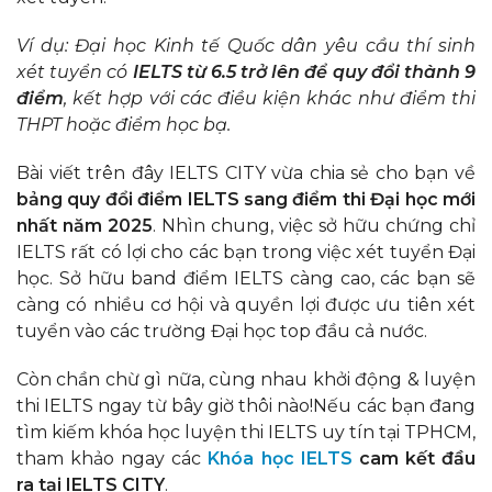
Ví dụ: Đại học Kinh tế Quốc dân yêu cầu thí sinh
xét tuyển có
IELTS từ 6.5 trở lên để quy đổi thành 9
điểm
, kết hợp với các điều kiện khác như điểm thi
THPT hoặc điểm học bạ.
Bài viết trên đây IELTS CITY vừa chia sẻ cho bạn về
bảng quy đổi điểm IELTS sang điểm thi Đại học mới
nhất năm 2025
. Nhìn chung, việc sở hữu chứng chỉ
IELTS rất có lợi cho các bạn trong việc xét tuyển Đại
học. Sở hữu band điểm IELTS càng cao, các bạn sẽ
càng có nhiều cơ hội và quyền lợi được ưu tiên xét
tuyển vào các trường Đại học top đầu cả nước.
Còn chần chừ gì nữa, cùng nhau khởi động & luyện
thi IELTS ngay từ bây giờ thôi nào!Nếu các bạn đang
tìm kiếm khóa học luyện thi IELTS uy tín tại TPHCM,
tham khảo ngay các
Khóa học IELTS
cam kết đầu
ra tại IELTS CITY
.