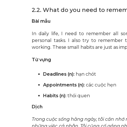
2.2. What do you need to remembe
Bài mẫu
In daily life, I need to remember all so
personal tasks. I also try to remembe
working. These small habits are just as impo
Từ vựng
Deadlines (n):
hạn chót
Appointments (n):
các cuộc hẹn
Habits (n):
thói quen
Dịch
Trong cuộc sống hằng ngày, tôi cần nhớ r
những việc cá nhân. Tôi cũng cố gắng nh