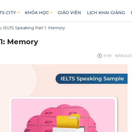
TS CITY
KHÓA HỌC
GIÁO VIÊN
LỊCH KHAI GIẢNG
u IELTS Speaking Part 1: Memory
 1: Memory
17:06
18/06/202