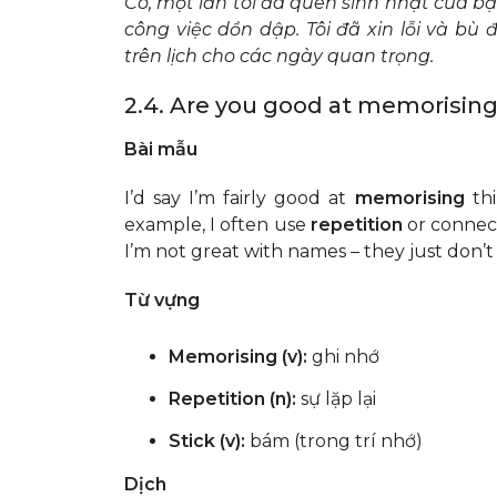
Có, một lần tôi đã quên sinh nhật của bạ
công việc dồn dập. Tôi đã xin lỗi và bù 
trên lịch cho các ngày quan trọng.
2.4. Are you good at memorising
Bài mẫu
I’d say I’m fairly good at
memorising
thi
example, I often use
repetition
or connect
I’m not great with names – they just don’
Từ vựng
Memorising (v):
ghi nhớ
Repetition (n):
sự lặp lại
Stick (v):
bám (trong trí nhớ)
Dịch