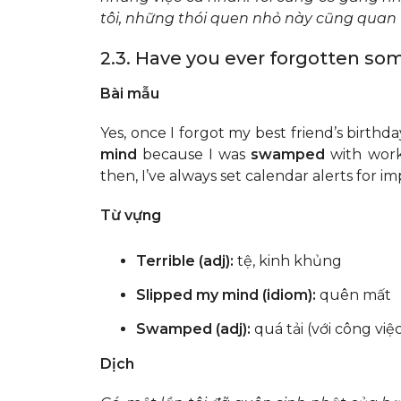
tôi, những thói quen nhỏ này cũng quan 
2.3. Have you ever forgotten s
Bài mẫu
Yes, once I forgot my best friend’s birthda
mind
because I was
swamped
with work.
then, I’ve always set calendar alerts for i
Từ vựng
Terrible (adj):
tệ, kinh khủng
Slipped my mind (idiom):
quên mất
Swamped (adj):
quá tải (với công việ
Dịch