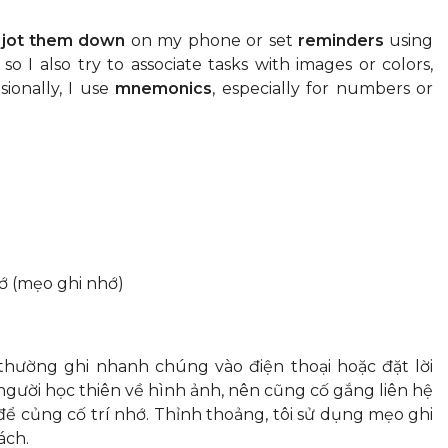
y
jot them down
on my phone or set
reminders
using
 so I also try to associate tasks with images or colors,
ionally, I use
mnemonics
, especially for numbers or
 (mẹo ghi nhớ)
thường ghi nhanh chúng vào điện thoại hoặc đặt lời
người học thiên về hình ảnh, nên cũng cố gắng liên hệ
để củng cố trí nhớ. Thỉnh thoảng, tôi sử dụng mẹo ghi
ách.