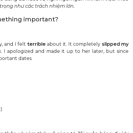
trọng như các trách nhiệm lớn.
omething important?
y, and I felt
terrible
about it. It completely
slipped my
 I apologized and made it up to her later, but since
mportant dates.
c)