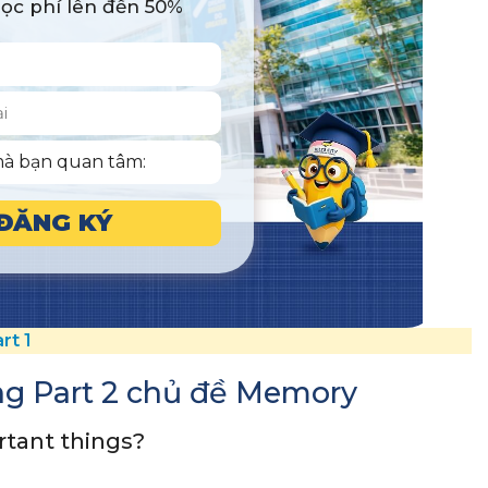
học phí lên đến 50%
ĐĂNG KÝ
rt 1
ng Part 2 chủ đề Memory
tant things?