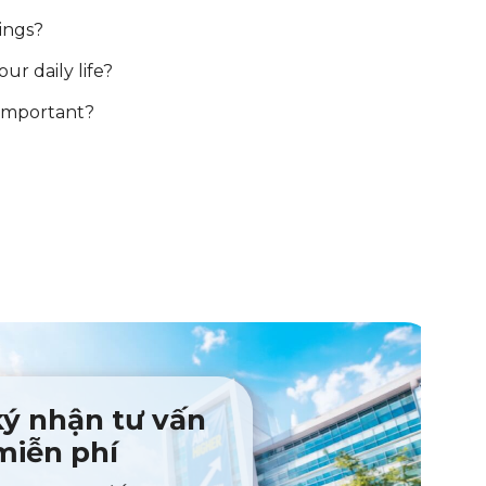
ings?
r daily life?
important?
ý nhận tư vấn
miễn phí