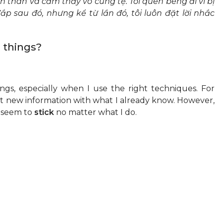
n thân và cảm thấy vô cùng tệ. Tôi quên béng đi vì bị
đắp sau đó, nhưng kể từ lần đó, tôi luôn đặt lời nhắc
 things?
ngs, especially when I use the right techniques. For
 new information with what I already know. However,
t seem to
stick
no matter what I do.