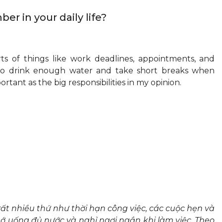
r in your daily life?
rts of things like work deadlines, appointments, and
r to drink enough water and take short breaks when
rtant as the big responsibilities in my opinion.
ất nhiều thứ như thời hạn công việc, các cuộc hẹn và
ớ uống đủ nước và nghỉ ngơi ngắn khi làm việc. Theo