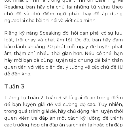
tốt nhất chính là trong quá trình ôn Listening và
Reading, bạn hãy ghi chú lại những từ vựng theo
chủ đề và chủ điểm ngữ pháp hay để áp dụng
ngược lại cho bài thi nói và viết của mình.
Riêng kỹ năng Speaking đòi hỏi bạn phải có sự lưu
loát, trôi chảy và phát âm tốt. Do đó, bạn hãy đảm
bảo dành khoảng 30 phút mỗi ngày để luyện phát
âm, thậm chí nhiều thời gian hơn. Nếu có thể, bạn
hãy mời bạn bè cùng luyện tập chung để bản thân
quen dần với việc diễn đạt ý tưởng về các chủ đề từ
dễ đến khó.
Tuần 3
Tương tự tuần 2, tuần 3 sẽ là giai đoạn trọng điểm
để bạn luyện giải đề với cường độ cao. Tuy nhiên,
trong quá trình giải đề, hãy chủ động rèn luyện thói
quen kiểm tra đáp án một cách kỹ lưỡng để tránh
các trường hợp ghi đáp án sai chính tả hoặc ghi đáp