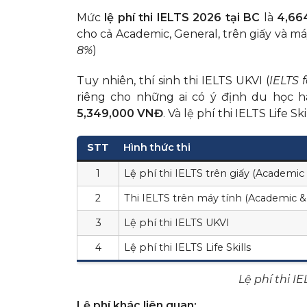
Mức
lệ phí thi IELTS 2026 tại BC
là
4,66
cho cả Academic, General, trên giấy và máy
8%
)
Tuy nhiên, thí sinh thi IELTS UKVI (
IELTS 
riêng cho những ai có ý định du học h
5,349,000 VNĐ
. Và lệ phí thi IELTS Life Skil
STT
Hình thức thi
1
Lệ phí thi IELTS trên giấy (Academic 
2
Thi IELTS trên máy tính (Academic & 
3
Lệ phí thi IELTS UKVI
4
Lệ phí thi IELTS Life Skills
Lệ phí thi I
Lệ phí khác liên quan: