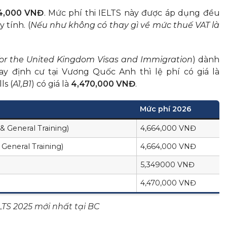
4,000 VNĐ
. Mức phí thi IELTS này được áp dụng đều
 tính. (
Nếu như không có thay gì về mức thuế VAT là
for the United Kingdom Visas and Immigration
) dành
ay định cư tại Vương Quốc Anh thì lệ phí có giá là
ls (
A1,B1
) có giá là
4,470,000 VNĐ
.
Mức phí 2026
& General Training)
4,664,000 VNĐ
General Training)
4,664,000 VNĐ
5,349000 VNĐ
4,470,000 VNĐ
ELTS 2025 mới nhất tại BC