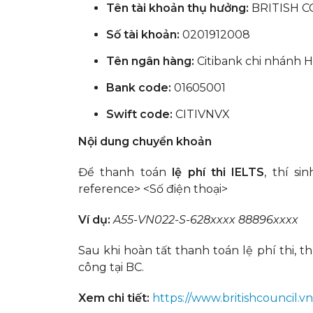
Tên tài khoản thụ hưởng:
BRITISH C
Số tài khoản:
0201912008
Tên ngân hàng:
Citibank chi nhánh H
Bank code:
01605001
Swift code:
CITIVNVX
Nội dung chuyển khoản
Để thanh toán
lệ phí thi IELTS
, thí s
reference> <Số điện thoại>
Ví dụ:
A55-VN022-S-628xxxx 88896xxxx
Sau khi hoàn tất thanh toán lệ phí thi, 
công tại BC.
Xem chi tiết:
https://www.britishcouncil.vn/