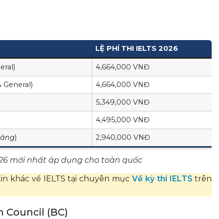
LỆ PHÍ THI IELTS 2026
eral)
4,664,000 VNĐ
 General)
4,664,000 VNĐ
5,349,000 VNĐ
4,495,000 VNĐ
 năng
)
2,940,000 VNĐ
2026 mới nhất áp dụng cho toàn quốc
in khác về IELTS tại chuyên mục
Về kỳ thi IELTS
trên
sh Council (BC)