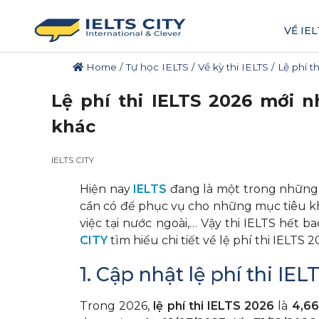
VỀ IEL
Home
/
Tự học IELTS
/
Về kỳ thi IELTS
/
Lệ phí t
Lệ phí thi IELTS 2026 mới n
khác
IELTS CITY
Hiện nay
IELTS
đang là một trong những 
cần có để phục vụ cho những mục tiêu kh
việc tại nước ngoài,… Vậy thi IELTS hết b
CITY
tìm hiểu chi tiết về lệ phí thi IELTS
1. Cập nhật lệ phí thi IE
Trong 2026,
lệ phí thi IELTS 2026
là
4,6