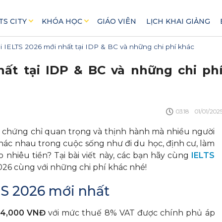
TS CITY
KHÓA HỌC
GIÁO VIÊN
LỊCH KHAI GIẢNG
hi IELTS 2026 mới nhất tại IDP & BC và những chi phí khác
hất tại IDP & BC và những chi ph
03:18
01/01/202
chứng chỉ quan trọng và thịnh hành mà nhiều người
ác nhau trong cuộc sống như đi du học, định cư, làm
ao nhiêu tiền? Tại bài viết này, các bạn hãy cùng
IELTS
 2026 cùng với những chi phí khác nhé!
LTS 2026 mới nhất
64,000 VNĐ
với mức thuế 8% VAT được chính phủ áp