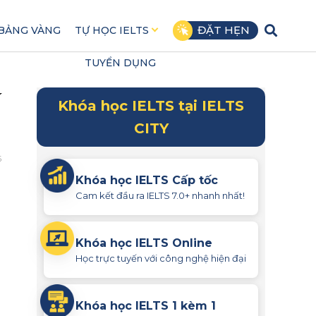
ĐẶT HẸN
BẢNG VÀNG
TỰ HỌC IELTS
TUYỂN DỤNG
í
Khóa học IELTS tại IELTS
CITY
5
Khóa học IELTS Cấp tốc
Cam kết đầu ra IELTS 7.0+ nhanh nhất!
Khóa học IELTS Online
Học trực tuyến với công nghệ hiện đại
Khóa học IELTS 1 kèm 1