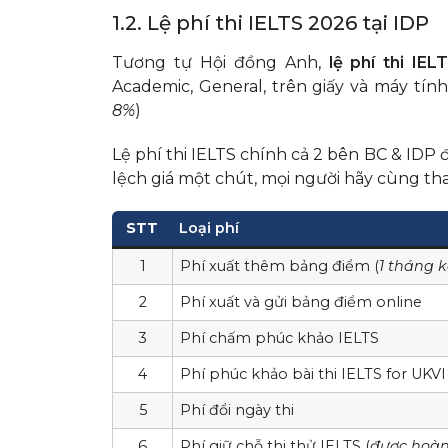
1.2. Lệ phí thi IELTS 2026 tại IDP
Tương tự Hội đồng Anh,
lệ phí thi IEL
Academic, General, trên giấy và máy tính.
8%
)
Lệ phí thi IELTS chính cả 2 bên BC & IDP
lệch giá một chút, mọi người hãy cùng t
STT
Loại phí
1
Phí xuất thêm bảng điểm (
1 tháng k
2
Phí xuất và gửi bảng điểm online
3
Phí chấm phúc khảo IELTS
4
Phí phúc khảo bài thi IELTS for UKVI
5
Phí đổi ngày thi
6
Phí giữ chỗ thi thử IELTS (
được hoàn