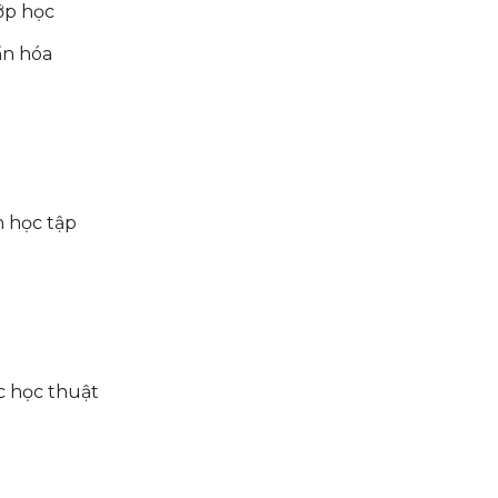
ớp học
ẩn hóa
 học tập
 học thuật
u