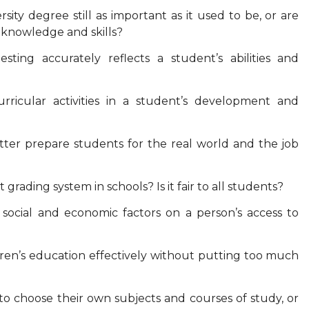
rsity degree still as important as it used to be, or are
g knowledge and skills?
ting accurately reflects a student’s abilities and
rricular activities in a student’s development and
tter prepare students for the real world and the job
rading system in schools? Is it fair to all students?
 social and economic factors on a person’s access to
ren’s education effectively without putting too much
o choose their own subjects and courses of study, or