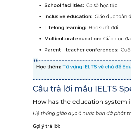
School facilities:
Cơ sở học tập
Inclusive education:
Giáo dục toàn d
Lifelong learning:
Học suốt đời
Multicultural education:
Giáo dục đa
Parent – teacher conferences:
Cuộc
Học thêm:
Từ vựng IELTS về chủ đề Ed
Câu trả lời mẫu IELTS Sp
How has the education system in
Hệ thống giáo dục ở nước bạn đã phát t
Gợi ý trả lời: