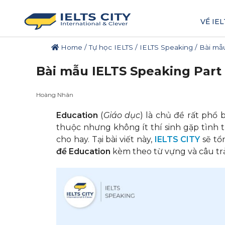
VỀ IEL
Home
/
Tự học IELTS
/
IELTS Speaking
/
Bài mẫu
Bài mẫu IELTS Speaking Part 
Hoàng Nhân
Education
(
Giáo dục
) là chủ đề rất phổ 
thuộc nhưng không ít thí sinh gặp tình t
cho hay. Tại bài viết này,
IELTS CITY
sẽ tổ
đề Education
kèm theo từ vựng và câu trả 