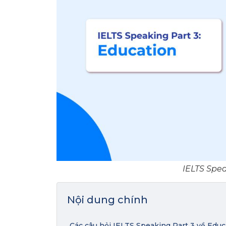
IELTS Spea
Nội dung chính
Các câu hỏi IELTS Speaking Part 3 về Educ