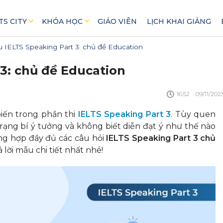
TS CITY
KHÓA HỌC
GIÁO VIÊN
LỊCH KHAI GIẢNG
 IELTS Speaking Part 3: chủ đề Education
3: chủ đề Education
16:52
09/11/202
biến trong phần thi
IELTS Speaking Part 3
. Tùy quen
rạng bí ý tưởng và không biết diễn đạt ý như thế nào
ng hợp đầy đủ các câu hỏi
IELTS Speaking Part 3 chủ
lời mẫu chi tiết nhất nhé!