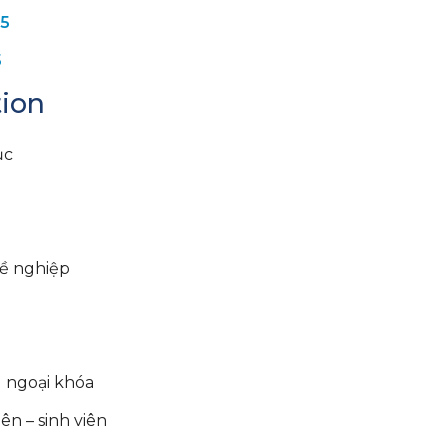
25
5
tion
ục
ề nghiệp
 ngoại khóa
iên – sinh viên