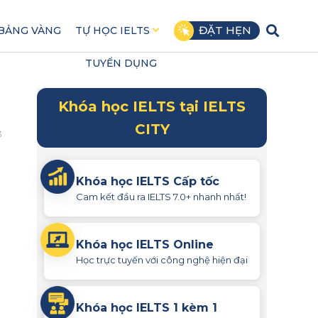
ĐẶT HẸN
BẢNG VÀNG
TỰ HỌC IELTS
TUYỂN DỤNG
Khóa học IELTS tại IELTS
CITY
3
Khóa học IELTS Cấp tốc
Cam kết đầu ra IELTS 7.0+ nhanh nhất!
Khóa học IELTS Online
Học trực tuyến với công nghệ hiện đại
Khóa học IELTS 1 kèm 1