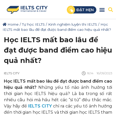
ĐẶT HẸN
Home
/
Tự học IELTS
/
Kinh nghiệm luyện thi IELTS
/
Học
IELTS mất bao lâu để đạt được band điểm cao hiệu quả nhất?
Học IELTS mất bao lâu để
đạt được band điểm cao hiệu
quả nhất?
IELTS CITY
16:14
16/09/2023
Học IELTS mất bao lâu để đạt được band điểm cao
hiệu quả nhất?
Những yếu tố nào ảnh hưởng tới
thời gian học IELTS hiệu quả? Là ba trong số rất
nhiều câu hỏi mà hầu hết các “sĩ tử” đều thắc mắc.
Vậy hãy để
IELTS CITY
chỉ ra các yếu tố ảnh hưởng
đến thời gian học IELTS và thời gian học IELTS tham