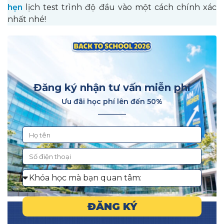
hẹn
lịch test trình độ đầu vào một cách chính xác
nhất nhé!
Đăng ký nhận tư vấn miễn phí
Ưu đãi học phí lên đến 50%
________
ĐĂNG KÝ