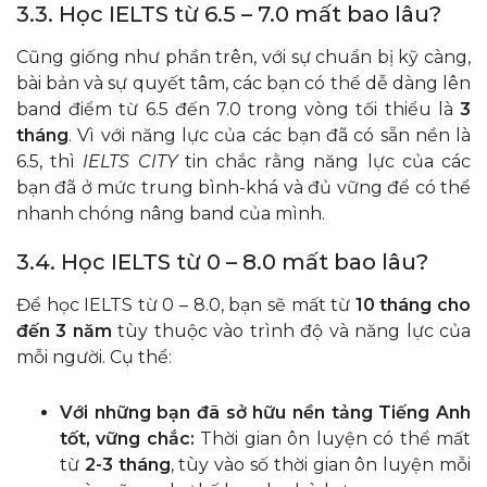
3.3. Học IELTS từ 6.5 – 7.0 mất bao lâu?
Cũng giống như phần trên, với sự chuẩn bị kỹ càng,
bài bản và sự quyết tâm, các bạn có thể dễ dàng lên
band điểm từ 6.5 đến 7.0 trong vòng tối thiểu là
3
tháng
. Vì với năng lực của các bạn đã có sẵn nền là
6.5, thì
IELTS CITY
tin chắc rằng năng lực của các
bạn đã ở mức trung bình-khá và đủ vững để có thể
nhanh chóng nâng band của mình.
3.4. Học IELTS từ 0 – 8.0 mất bao lâu?
Để học IELTS từ 0 – 8.0, bạn sẽ mất từ
10 tháng cho
đến 3 năm
tùy thuộc vào trình độ và năng lực của
mỗi người. Cụ thể:
Với những bạn đã sở hữu nền tảng Tiếng Anh
tốt, vững chắc:
Thời gian ôn luyện có thể mất
từ
2-3 tháng
, tùy vào số thời gian ôn luyện mỗi