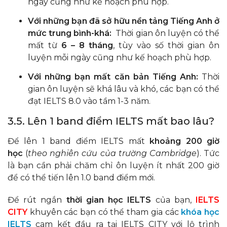
ngày cũng như kế hoạch phù hợp.
Với những bạn đã sở hữu nền tảng Tiếng Anh ở
mức trung bình-khá:
Thời gian ôn luyện có thể
mất từ
6 – 8 tháng
, tùy vào số thời gian ôn
luyện mỗi ngày cũng như kế hoạch phù hợp.
Với những bạn mất căn bản Tiếng Anh:
Thời
gian ôn luyện sẽ khá lâu và khó, các bạn có thể
đạt IELTS 8.0 vào tầm 1-3 năm.
3.5. Lên 1 band điểm IELTS mất bao lâu?
Để lên 1 band điểm IELTS mất
khoảng 200 giờ
học
(
theo nghiên cứu của trường Cambridge
). Tức
là bạn cần phải chăm chỉ ôn luyện ít nhất 200 giờ
để có thể tiến lên 1.0 band điểm mới.
Để rút ngắn
thời gian học IELTS
của bạn,
IELTS
CITY
khuyên các bạn có thể tham gia các
khóa học
IELTS
cam kết đầu ra tại IELTS CITY với lộ trình