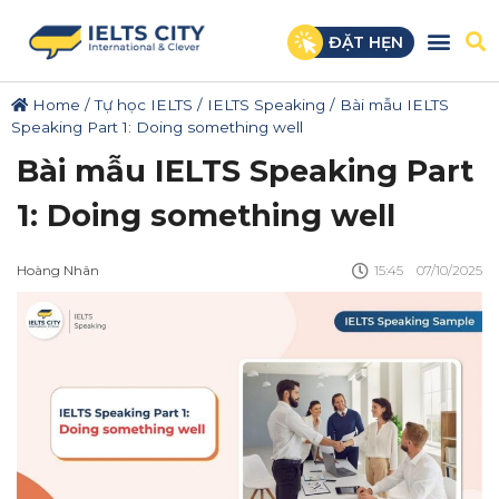
ĐẶT HẸN
Home
/
Tự học IELTS
/
IELTS Speaking
/
Bài mẫu IELTS
Speaking Part 1: Doing something well
Bài mẫu IELTS Speaking Part
1: Doing something well
Hoàng Nhân
15:45
07/10/2025