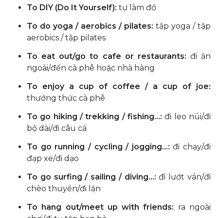
To DIY (Do It Yourself):
tự làm đồ
To do yoga / aerobics / pilates:
tập yoga / tập
aerobics / tập pilates
To eat out/go to cafe or restaurants:
đi ăn
ngoài/đến cà phê hoặc nhà hàng
To enjoy a cup of coffee / a cup of joe:
thưởng thức cà phê
To go hiking / trekking / fishing…:
đi leo núi/đi
bộ dài/đi câu cá
To go running / cycling / jogging…:
đi chạy/đi
đạp xe/đi dạo
To go surfing / sailing / diving…:
đi lướt ván/đi
chèo thuyền/đi lặn
To hang out/meet up with friends:
ra ngoài