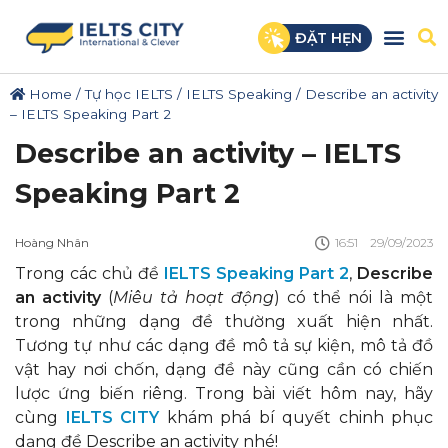
ĐẶT HẸN
Home
/
Tự học IELTS
/
IELTS Speaking
/
Describe an activity
– IELTS Speaking Part 2
Describe an activity – IELTS
Speaking Part 2
Hoàng Nhân
16:51
29/09/2023
Trong các chủ đề
IELTS Speaking Part 2
,
Describe
an activity
(
Miêu tả hoạt động
) có thể nói là một
trong những dạng đề thường xuất hiện nhất.
Tương tự như các dạng đề mô tả sự kiện, mô tả đồ
vật hay nơi chốn, dạng đề này cũng cần có chiến
lược ứng biến riêng. Trong bài viết hôm nay, hãy
cùng
IELTS CITY
khám phá bí quyết chinh phục
dạng đề Describe an activity nhé!