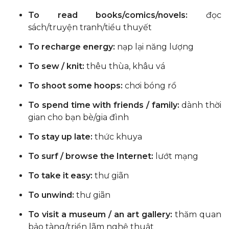
To read books/comics/novels:
đọc
sách/truyện tranh/tiểu thuyết
To recharge energy:
nạp lại năng lượng
To sew / knit:
thêu thùa, khâu vá
To shoot some hoops:
chơi bóng rổ
To spend time with friends / family:
dành thời
gian cho bạn bè/gia đình
To stay up late:
thức khuya
To surf / browse the Internet:
lướt mạng
To take it easy:
thư giãn
To unwind:
thư giãn
To visit a museum / an art gallery:
thăm quan
bảo tàng/triển lãm nghệ thuật