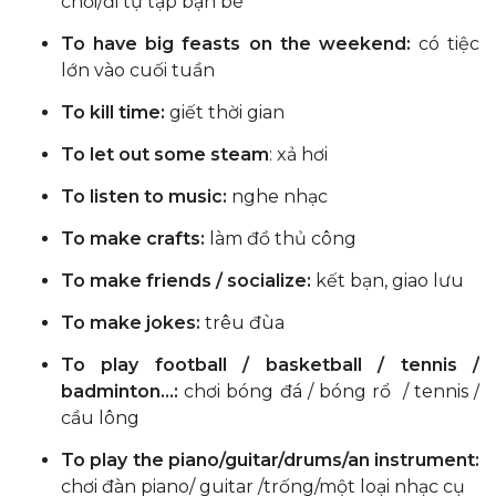
chơi/đi tụ tập bạn bè
To have big feasts on the weekend:
có tiệc
lớn vào cuối tuần
To kill time:
giết thời gian
To let out some steam
: xả hơi
To listen to music:
nghe nhạc
To make crafts:
làm đồ thủ công
To make friends / socialize:
kết bạn, giao lưu
To make jokes:
trêu đùa
To play football / basketball / tennis /
badminton…:
chơi bóng đá / bóng rổ / tennis /
cầu lông
To play the piano/guitar/drums/an instrument:
chơi đàn piano/ guitar /trống/một loại nhạc cụ