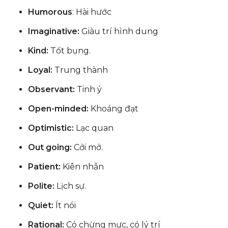
Humorous
: Hài hước
Imaginative:
Giàu trí hình dung
Kind:
Tốt bụng.
Loyal:
Trung thành
Observant:
Tinh ý
Open-minded:
Khoáng đạt
Optimistic:
Lạc quan
Out going:
Cởi mở.
Patient:
Kiên nhẫn
Polite:
Lịch sự.
Quiet:
Ít nói
Rational:
Có chừng mực, có lý trí