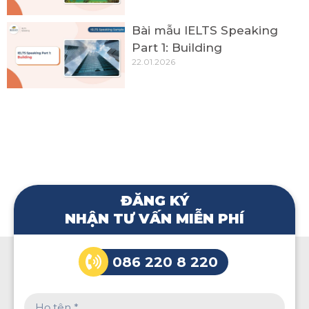
Bài mẫu IELTS Speaking
Part 1: Building
22.01.2026
ĐĂNG KÝ
NHẬN TƯ VẤN MIỄN PHÍ
086 220 8 220