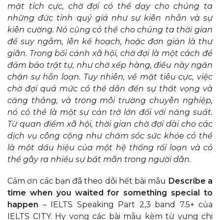
mặt tích cực, chờ đợi có thể dạy cho chúng ta
những đức tính quý giá như sự kiên nhẫn và sự
kiên cường. Nó cũng có thể cho chúng ta thời gian
để suy ngẫm, lên kế hoạch, hoặc đơn giản là thư
giãn. Trong bối cảnh xã hội, chờ đợi là một cách để
đảm bảo trật tự, như chờ xếp hàng, điều này ngăn
chặn sự hỗn loạn. Tuy nhiên, về mặt tiêu cực, việc
chờ đợi quá mức có thể dẫn đến sự thất vọng và
căng thẳng, và trong môi trường chuyên nghiệp,
nó có thể là một sự cản trở lớn đối với năng suất.
Từ quan điểm xã hội, thời gian chờ đợi dài cho các
dịch vụ công cộng như chăm sóc sức khỏe có thể
là một dấu hiệu của một hệ thống rối loạn và có
thể gây ra nhiều sự bất mãn trong người dân.
Cảm ơn các bạn đã theo dõi hết bài mẫu
Describe a
time when you waited for something special to
happen
– IELTS Speaking Part 2,3 band 7.5+ của
IELTS CITY. Hy vọng các bài mẫu kèm từ vựng chi