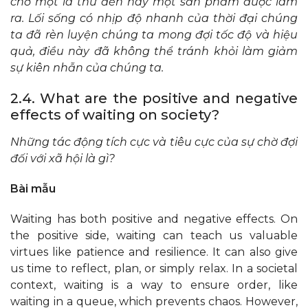
chờ một lá thư đến hay một sản phẩm được làm
ra. Lối sống có nhịp độ nhanh của thời đại chúng
ta đã rèn luyện chúng ta mong đợi tốc độ và hiệu
quả, điều này đã không thể tránh khỏi làm giảm
sự kiên nhẫn của chúng ta.
2.4. What are the positive and negative
effects of waiting on society?
Những tác động tích cực và tiêu cực của sự chờ đợi
đối với xã hội là gì?
Bài mẫu
Waiting has both positive and negative effects. On
the positive side, waiting can teach us valuable
virtues like patience and resilience. It can also give
us time to reflect, plan, or simply relax. In a societal
context, waiting is a way to ensure order, like
waiting in a queue, which prevents chaos. However,