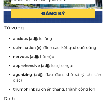
ĐĂNG KÝ
Từ vựng
anxious (adj):
lo lắng
culmination (n):
đỉnh cao, kết quả cuối cùng
nervous (adj):
hồi hộp
apprehensive (adj):
lo sợ, e ngại
agonizing (adj):
đau đớn, khổ sở (ý chỉ cảm
giác)
triumph (n):
sự chiến thắng, thành công lớn
Dịch