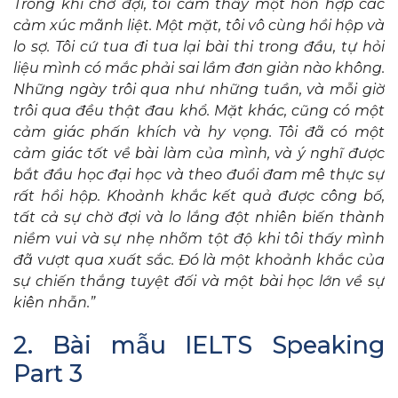
Trong khi chờ đợi, tôi cảm thấy một hỗn hợp các
cảm xúc mãnh liệt. Một mặt, tôi vô cùng hồi hộp và
lo sợ. Tôi cứ tua đi tua lại bài thi trong đầu, tự hỏi
liệu mình có mắc phải sai lầm đơn giản nào không.
Những ngày trôi qua như những tuần, và mỗi giờ
trôi qua đều thật đau khổ. Mặt khác, cũng có một
cảm giác phấn khích và hy vọng. Tôi đã có một
cảm giác tốt về bài làm của mình, và ý nghĩ được
bắt đầu học đại học và theo đuổi đam mê thực sự
rất hồi hộp. Khoảnh khắc kết quả được công bố,
tất cả sự chờ đợi và lo lắng đột nhiên biến thành
niềm vui và sự nhẹ nhõm tột độ khi tôi thấy mình
đã vượt qua xuất sắc. Đó là một khoảnh khắc của
sự chiến thắng tuyệt đối và một bài học lớn về sự
kiên nhẫn.”
2. Bài mẫu IELTS Speaking
Part 3