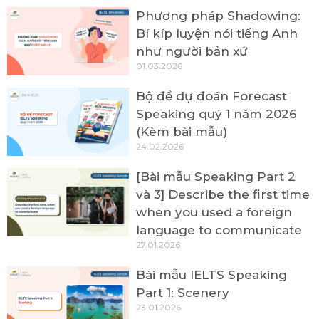
Phương pháp Shadowing:
Bí kíp luyện nói tiếng Anh
như người bản xứ
01.03.2026
Bộ đề dự đoán Forecast
Speaking quý 1 năm 2026
(Kèm bài mẫu)
24.02.2026
[Bài mẫu Speaking Part 2
và 3] Describe the first time
when you used a foreign
language to communicate
27.01.2026
Bài mẫu IELTS Speaking
Part 1: Scenery
23.01.2026