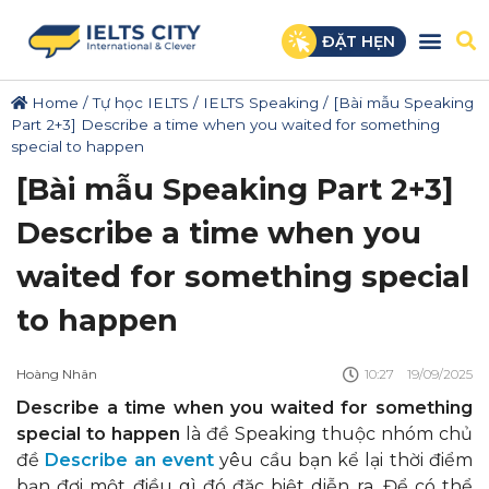
ĐẶT HẸN
Home
/
Tự học IELTS
/
IELTS Speaking
/
[Bài mẫu Speaking
Part 2+3] Describe a time when you waited for something
special to happen
[Bài mẫu Speaking Part 2+3]
Describe a time when you
waited for something special
to happen
Hoàng Nhân
10:27
19/09/2025
Describe a time when you waited for something
special to happen
là đề Speaking thuộc nhóm chủ
đề
Describe an event
yêu cầu bạn kể lại thời điểm
bạn đợi một điều gì đó đặc biệt diễn ra. Để có thể