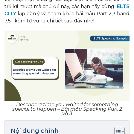
trả lời mượt mà chủ đề này, các bạn hãy cùng
IELTS
CITY
lập dàn ý và tham khảo bài mẫu Part 2,3 band
7.5+ kèm từ vựng chi tiết sau đây nhé!
Describe a time you waited for something
special to happen – Bài mẫu Speaking Part 2
và 3
Nội dung chính