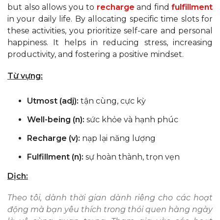
but also allows you to
recharge
and find
fulfillment
in your daily life. By allocating specific time slots for
these activities, you prioritize self-care and personal
happiness. It helps in reducing stress, increasing
productivity, and fostering a positive mindset.
Từ vựng:
Utmost (adj):
tận cùng, cực kỳ
Well-being (n):
sức khỏe và hạnh phúc
Recharge (v):
nạp lại năng lượng
Fulfillment (n):
sự hoàn thành, trọn vẹn
Dịch:
Theo tôi, dành thời gian dành riêng cho các hoạt
động mà bạn yêu thích trong thói quen hàng ngày