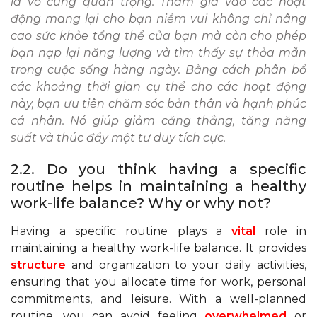
là vô cùng quan trọng. Tham gia vào các hoạt
động mang lại cho bạn niềm vui không chỉ nâng
cao sức khỏe tổng thể của bạn mà còn cho phép
bạn nạp lại năng lượng và tìm thấy sự thỏa mãn
trong cuộc sống hàng ngày. Bằng cách phân bổ
các khoảng thời gian cụ thể cho các hoạt động
này, bạn ưu tiên chăm sóc bản thân và hạnh phúc
cá nhân. Nó giúp giảm căng thẳng, tăng năng
suất và thúc đẩy một tư duy tích cực.
2.2. Do you think having a specific
routine helps in maintaining a healthy
work-life balance? Why or why not?
Having a specific routine plays a
vital
role in
maintaining a healthy work-life balance. It provides
structure
and organization to your daily activities,
ensuring that you allocate time for work, personal
commitments, and leisure. With a well-planned
routine, you can avoid feeling
overwhelmed
or