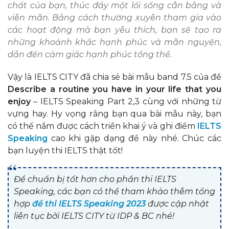
chất của bạn, thúc đẩy một lối sống cân bằng và
viên mãn. Bằng cách thường xuyên tham gia vào
các hoạt động mà bạn yêu thích, bạn sẽ tạo ra
những khoảnh khắc hạnh phúc và mãn nguyện,
dẫn đến cảm giác hạnh phúc tổng thể.
Vậy là IELTS CITY đã chia sẻ bài mẫu band 7.5 của đề
Describe a routine you have in your life that you
enjoy
– IELTS Speaking Part 2,3 cùng với những từ
vựng hay. Hy vọng rằng bạn qua bài mẫu này, bạn
có thể nắm được cách triển khai ý và ghi điểm
IELTS
Speaking
cao khi gặp dạng đề này nhé. Chúc các
bạn luyện thi IELTS thật tốt!
Để chuẩn bị tốt hơn cho phần thi IELTS
Speaking, các bạn có thể tham khảo thêm tổng
hợp
đề thi IELTS Speaking 2023
được cập nhật
liên tục bởi IELTS CITY từ IDP & BC nhé!