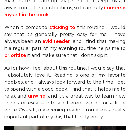
make sure to turn off My phone and keep myself
away from all the distractions, so I can fully
immerse
myself in the book
.
When it comes to
sticking to
this routine, I would
say that it’s generally pretty easy for me. I have
always been an
avid reader
, and I find that making
it a regular part of my evening routine helps me to
prioritize
it and make sure that I don’t skip it.
As for how I feel about this routine, I would say that
I absolutely love it. Reading is one of my favorite
hobbies, and I always look forward to the time I get
to spend with a good book. I find that it helps me to
relax and
unwind
,
and it’s a great way to learn new
things or escape into a different world for a little
while. Overall, my evening reading routine is a really
important part of my day that I truly enjoy.