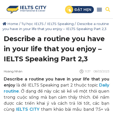
ĐẶT HẸN
Home
/
Tự học IELTS
/
IELTS Speaking
/
Describe a routine
you have in your life that you enjoy – IELTS Speaking Part 2,3
Describe a routine you have
in your life that you enjoy –
IELTS Speaking Part 2,3
Hoàng Nhân
11:37
08/03/2023
Describe a routine you have in your life that you
enjoy
là đề IELTS Speaking part 2 thuộc topic
Daily
routine
. Ở dạng đề này các sẽ kể về một thói quen
trong cuộc sống mà bạn cảm thấy thích. Để nắm
được các triển khai ý và cách trả lời tốt, các bạn
cùng
IELTS CITY
tham khảo bài mẫu band 7.5+ và