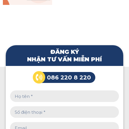
ĐĂNG KÝ
NHẬN TƯ VẤN MIỄN PHÍ
086 220 8 220