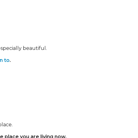
specially beautiful.
n to
.
lace.
 place you are living now.