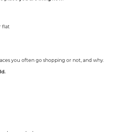
 flat
laces you often go shopping or not, and why.
ld.