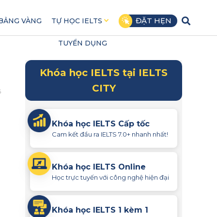
ĐẶT HẸN
BẢNG VÀNG
TỰ HỌC IELTS
TUYỂN DỤNG
Khóa học IELTS tại IELTS
CITY
5
Khóa học IELTS Cấp tốc
Cam kết đầu ra IELTS 7.0+ nhanh nhất!
Khóa học IELTS Online
Học trực tuyến với công nghệ hiện đại
Khóa học IELTS 1 kèm 1