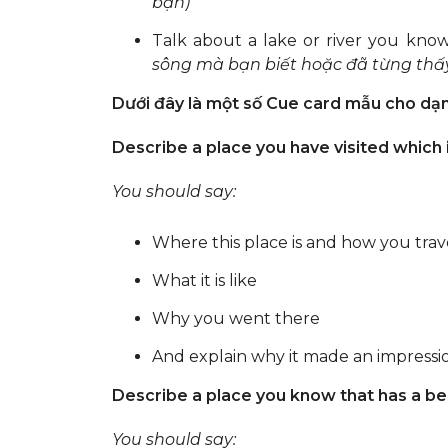
bạn)
Talk about a lake or river you kno
sông mà bạn biết hoặc đã từng thấ
Dưới đây là một số Cue card mẫu cho dạn
Describe a place you have visited which
You should say:
Where this place is and how you tra
What it is like
Why you went there
And explain why it made an impressi
Describe a place you know that has a bea
You should say: