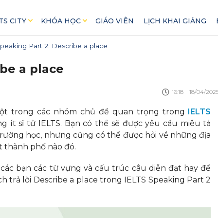
TS CITY
KHÓA HỌC
GIÁO VIÊN
LỊCH KHAI GIẢNG
peaking Part 2: Describe a place
ibe a place
16:18
18/04/202
một trong các nhóm chủ đề quan trọng trong
IELTS
 ít sĩ tử IELTS. Bạn có thể sẽ được yêu cầu miêu tả
trường học, nhưng cũng có thể được hỏi về những địa
t thành phố nào đó.
n các bạn các từ vựng và cấu trúc câu diễn đạt hay để
 trả lời Describe a place trong IELTS Speaking Part 2