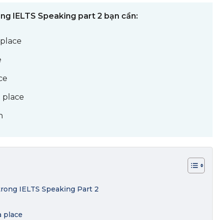
rong IELTS Speaking part 2 bạn cần:
 place
e
ce
ề place
h
 trong IELTS Speaking Part 2
a place