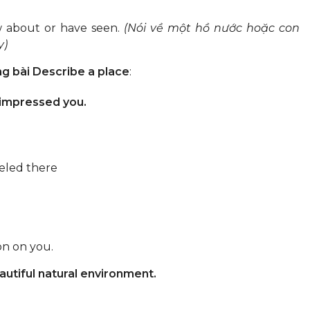
w about or have seen.
(Nói về một hồ nước hoặc con
y)
g bài Describe a place
:
 impressed you.
veled there
on on you.
utiful natural environment.