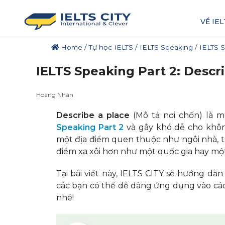
VỀ IEL
Home
/
Tự học IELTS
/
IELTS Speaking
/
IELTS S
IELTS Speaking Part 2: Descr
Hoàng Nhân
Describe a place
(Mô tả nơi chốn) là 
Speaking Part 2
và gây khó dễ cho không
một địa điểm quen thuộc như ngôi nhà, 
điểm xa xôi hơn như một quốc gia hay mộ
Tại bài viết này, IELTS CITY sẽ hướng dẫ
các bạn có thể dễ dàng ứng dụng vào cách
nhé!