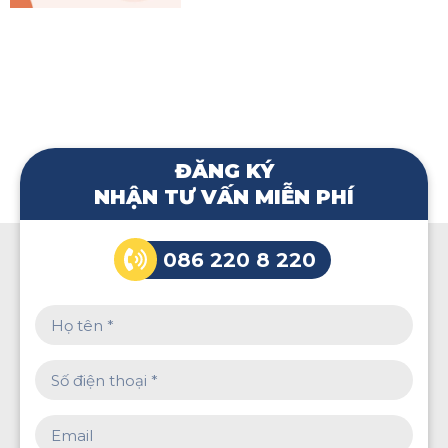
ĐĂNG KÝ
NHẬN TƯ VẤN MIỄN PHÍ
086 220 8 220