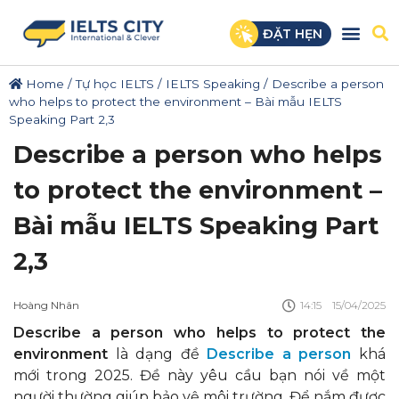
ĐẶT HẸN
Home
/
Tự học IELTS
/
IELTS Speaking
/
Describe a person
who helps to protect the environment – Bài mẫu IELTS
Speaking Part 2,3
Describe a person who helps
to protect the environment –
Bài mẫu IELTS Speaking Part
2,3
Hoàng Nhân
14:15
15/04/2025
Describe a person who helps to protect the
environment
là dạng đề
Describe a person
khá
mới trong 2025. Đề này yêu cầu bạn nói về một
người thường giúp bảo vệ môi trường. Để nắm được