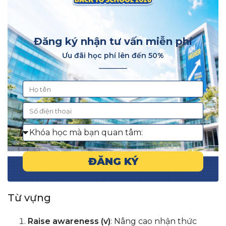
Đăng ký nhận tư vấn miễn phí
Ưu đãi học phí lên đến 50%
________
ĐĂNG KÝ
Từ vựng
Raise awareness (v)
: Nâng cao nhận thức