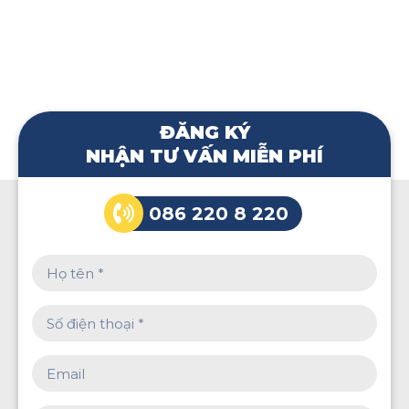
ĐĂNG KÝ
NHẬN TƯ VẤN MIỄN PHÍ
086 220 8 220