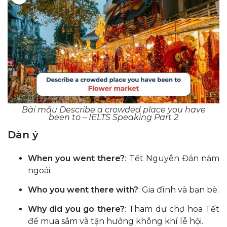
Bài mẫu Describe a crowded place you have
been to – IELTS Speaking Part 2
Dàn ý
When you went there?
: Tết Nguyên Đán năm
ngoái.
Who you went there with?
: Gia đình và bạn bè.
Why did you go there?
: Tham dự chợ hoa Tết
để mua sắm và tận hưởng không khí lễ hội.