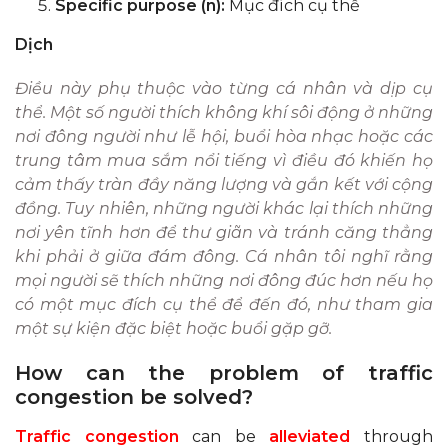
Specific purpose (n):
Mục đích cụ thể
Dịch
Điều này phụ thuộc vào từng cá nhân và dịp cụ
thể. Một số người thích không khí sôi động ở những
nơi đông người như lễ hội, buổi hòa nhạc hoặc các
trung tâm mua sắm nổi tiếng vì điều đó khiến họ
cảm thấy tràn đầy năng lượng và gắn kết với cộng
đồng. Tuy nhiên, những người khác lại thích những
nơi yên tĩnh hơn để thư giãn và tránh căng thẳng
khi phải ở giữa đám đông. Cá nhân tôi nghĩ rằng
mọi người sẽ thích những nơi đông đúc hơn nếu họ
có một mục đích cụ thể để đến đó, như tham gia
một sự kiện đặc biệt hoặc buổi gặp gỡ.
How can the problem of traffic
congestion be solved?
Traffic congestion
can be
alleviated
through