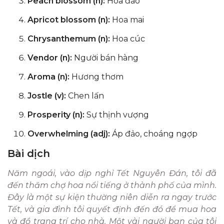
Peach blossom (n):
Hoa đào
Apricot blossom (n):
Hoa mai
Chrysanthemum (n):
Hoa cúc
Vendor (n):
Người bán hàng
Aroma (n):
Hương thơm
Jostle (v):
Chen lấn
Prosperity (n):
Sự thịnh vượng
Overwhelming (adj):
Áp đảo, choáng ngợp
Bài dịch
Năm ngoái, vào dịp nghỉ Tết Nguyên Đán, tôi đã
đến thăm chợ hoa nổi tiếng ở thành phố của mình.
Đây là một sự kiện thường niên diễn ra ngay trước
Tết, và gia đình tôi quyết định đến đó để mua hoa
và đồ trang trí cho nhà. Một vài người bạn của tôi