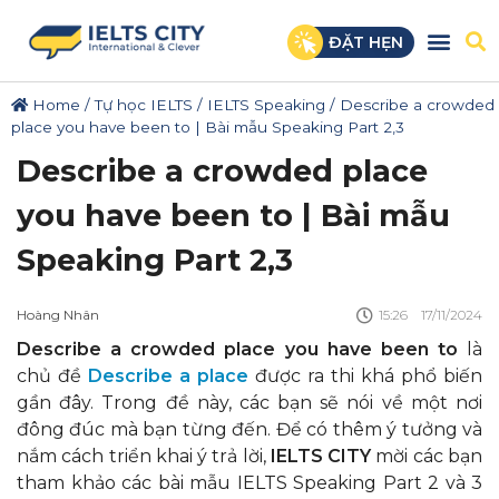
ĐẶT HẸN
Home
/
Tự học IELTS
/
IELTS Speaking
/
Describe a crowded
place you have been to | Bài mẫu Speaking Part 2,3
Describe a crowded place
you have been to | Bài mẫu
Speaking Part 2,3
Hoàng Nhân
15:26
17/11/2024
Describe a crowded place you have been to
là
chủ đề
Describe a place
được ra thi khá phổ biến
gần đây. Trong đề này, các bạn sẽ nói về một nơi
đông đúc mà bạn từng đến. Để có thêm ý tưởng và
nắm cách triển khai ý trả lời,
IELTS CITY
mời các bạn
tham khảo các bài mẫu IELTS Speaking Part 2 và 3