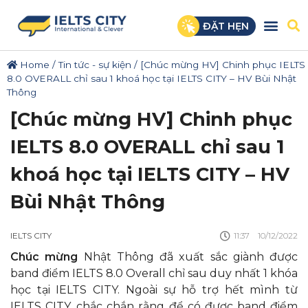
ĐẶT HẸN
Home
/
Tin tức - sự kiện
/
[Chúc mừng HV] Chinh phục IELTS
8.0 OVERALL chỉ sau 1 khoá học tại IELTS CITY – HV Bùi Nhật
Thông
[Chúc mừng HV] Chinh phục
IELTS 8.0 OVERALL chỉ sau 1
khoá học tại IELTS CITY – HV
Bùi Nhật Thông
IELTS CITY
11:37
10/12/2022
Chúc mừng
Nhật Thông đã xuất sắc giành được
band điểm IELTS 8.0 Overall chỉ sau duy nhất 1 khóa
học tại IELTS CITY. Ngoài sự hỗ trợ hết mình từ
IELTS CITY, chắc chắn rằng để có được band điểm