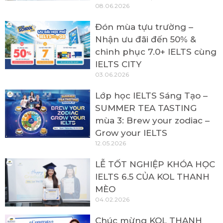
08.06.2026
Đón mùa tựu trường –
Nhận ưu đãi đến 50% &
chinh phục 7.0+ IELTS cùng
IELTS CITY
03.06.2026
Lớp học IELTS Sáng Tạo –
SUMMER TEA TASTING
mùa 3: Brew your zodiac –
Grow your IELTS
12.05.2026
LỄ TỐT NGHIỆP KHÓA HỌC
IELTS 6.5 CỦA KOL THANH
MÈO
04.02.2026
Chúc mừng KOL THANH