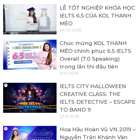
LỄ TỐT NGHIỆP KHÓA HỌC
IELTS 6.5 CỦA KOL THANH
MÈO
04.02.2026
Chúc mừng KOL THANH
MÈO chinh phục 6.5 IELTS
Overall (7.0 Speaking)
trong lần thi đầu tiên
13.01.2026
IELTS CITY HALLOWEEN
CREATIVE CLASS: THE
IELTS DETECTIVE – ESCAPE
TO BAND 9
22.10.2025
Hoa Hậu Hoàn Vũ VN 2019 –
Nguyễn Trần Khánh Vân