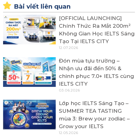
Bài viết liên quan
[OFFICIAL LAUNCHING]
Chính Thức Ra Mắt 200m²
Không Gian Học IELTS Sáng
Tạo Tại IELTS CITY
12.07.2026
Đón mùa tựu trường –
Nhận ưu đãi đến 50% &
chinh phục 7.0+ IELTS cùng
IELTS CITY
03.06.2026
Lớp học IELTS Sáng Tạo –
SUMMER TEA TASTING
mùa 3: Brew your zodiac –
Grow your IELTS
12.05.2026