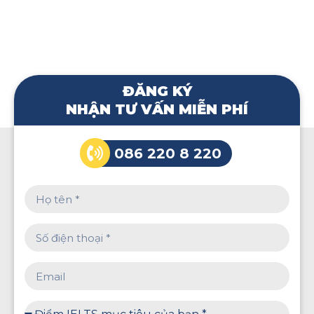
ĐĂNG KÝ
NHẬN TƯ VẤN MIỄN PHÍ
086 220 8 220