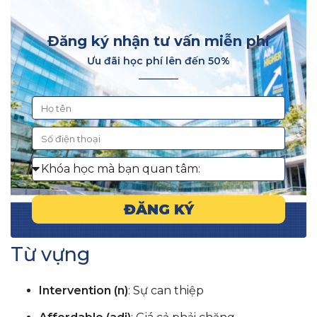
Đăng ký nhận tư vấn miễn phí
Ưu đãi học phí lên đến 50%
________
ĐĂNG KÝ
Từ vựng
Intervention (n)
: Sự can thiệp