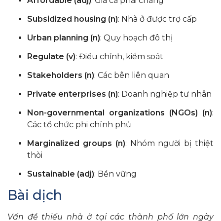
Affordable (adj)
: Giá cả phải chăng
Subsidized housing (n)
: Nhà ở được trợ cấp
Urban planning (n)
: Quy hoạch đô thị
Regulate (v)
: Điều chỉnh, kiểm soát
Stakeholders (n)
: Các bên liên quan
Private enterprises (n)
: Doanh nghiệp tư nhân
Non-governmental organizations (NGOs) (n)
:
Các tổ chức phi chính phủ
Marginalized groups (n)
: Nhóm người bị thiệt
thòi
Sustainable (adj)
: Bền vững
Bài dịch
Vấn đề thiếu nhà ở tại các thành phố lớn ngày