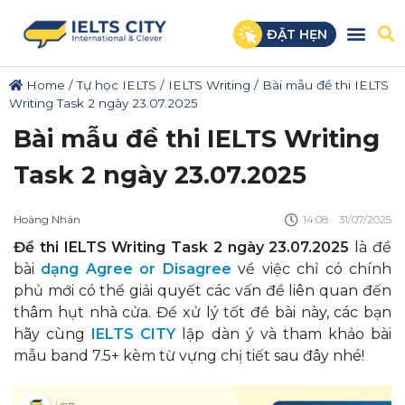
ĐẶT HẸN
Home
/
Tự học IELTS
/
IELTS Writing
/
Bài mẫu đề thi IELTS
Writing Task 2 ngày 23.07.2025
Bài mẫu đề thi IELTS Writing
Task 2 ngày 23.07.2025
Hoàng Nhân
14:08
31/07/2025
Đề thi IELTS Writing Task 2 ngày 23.07.2025
là đề
bài
dạng Agree or Disagree
về việc chỉ có chính
phủ mới có thể giải quyết các vấn đề liên quan đến
thâm hụt nhà cửa. Để xử lý tốt đề bài này, các bạn
hãy cùng
IELTS CITY
lập dàn ý và tham khảo bài
mẫu band 7.5+ kèm từ vựng chị tiết sau đây nhé!