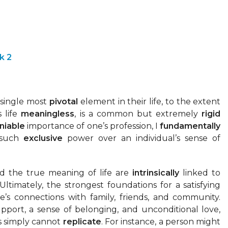
k 2
 single most
pivotal
element in their life, to the extent
s life
meaningless
, is a common but extremely
rigid
niable
importance of one’s profession, I
fundamentally
s such
exclusive
power over an individual’s sense of
d the true meaning of life are
intrinsically
linked to
 Ultimately, the strongest foundations for a satisfying
e’s connections with family, friends, and community.
pport, a sense of belonging, and unconditional love,
ss simply cannot
replicate
. For instance, a person might