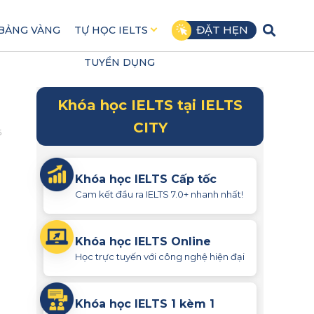
ĐẶT HẸN
BẢNG VÀNG
TỰ HỌC IELTS
TUYỂN DỤNG
Khóa học IELTS tại IELTS
CITY
5
Khóa học IELTS Cấp tốc
Cam kết đầu ra IELTS 7.0+ nhanh nhất!
Khóa học IELTS Online
Học trực tuyến với công nghệ hiện đại
Khóa học IELTS 1 kèm 1