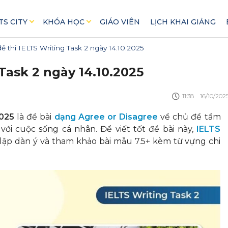
TS CITY
KHÓA HỌC
GIÁO VIÊN
LỊCH KHAI GIẢNG
ề thi IELTS Writing Task 2 ngày 14.10.2025
Task 2 ngày 14.10.2025
11:38
16/10/202
2025
là đề bài
dạng Agree or Disagree
về chủ đề tầm
với cuộc sống cá nhân. Để viết tốt đề bài này,
IELTS
 lập dàn ý và tham khảo bài mẫu 7.5+ kèm từ vựng chi