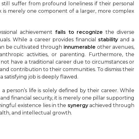
still suffer from profound loneliness if their personal
rk is merely one component of a larger, more complex
essional achievement
fails to recognize
the diverse
duals. While a career provides financial
stability
and a
 can be cultivated through
innumerable
other avenues,
anthropic activities, or parenting. Furthermore, the
ot have a traditional career due to circumstances or
e and contribution to their communities. To dismiss their
a satisfying job is deeply flawed.
 a person’s life is solely defined by their career. While
 and financial security, it is merely one pillar supporting
ningful existence lies in the
synergy
achieved through
alth, and intellectual growth.