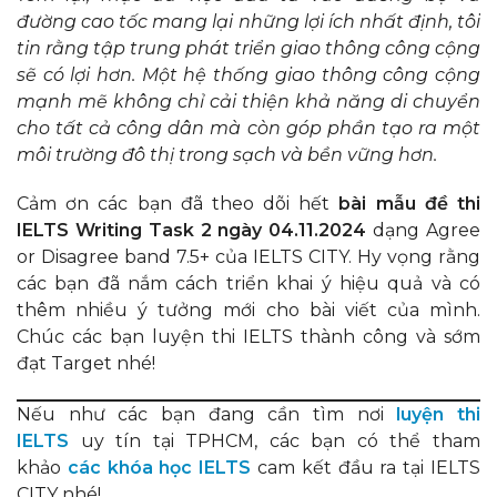
đường cao tốc mang lại những lợi ích nhất định, tôi
tin rằng tập trung phát triển giao thông công cộng
sẽ có lợi hơn. Một hệ thống giao thông công cộng
mạnh mẽ không chỉ cải thiện khả năng di chuyển
cho tất cả công dân mà còn góp phần tạo ra một
môi trường đô thị trong sạch và bền vững hơn.
Cảm ơn các bạn đã theo dõi hết
bài mẫu đề thi
IELTS Writing Task 2 ngày 04.11.2024
dạng Agree
or Disagree band 7.5+ của IELTS CITY. Hy vọng rằng
các bạn đã nắm cách triển khai ý hiệu quả và có
thêm nhiều ý tưởng mới cho bài viết của mình.
Chúc các bạn luyện thi IELTS thành công và sớm
đạt Target nhé!
Nếu như các bạn đang cần tìm nơi
luyện thi
IELTS
uy tín tại TPHCM, các bạn có thể tham
khảo
các khóa học IELTS
cam kết đầu ra tại IELTS
CITY nhé!