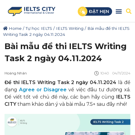
ĐẶT HẸN
Home
/
Tự học IELTS
/
IELTS Writing
/
Bài mẫu đề thi IELTS
Writing Task 2 ngày 04.11.2024
Bài mẫu đề thi IELTS Writing
Task 2 ngày 04.11.2024
Hoàng Nhân
10:40
04/11/2024
Đề thi IELTS Writing Task 2 ngày 04.11.2024
là đề
dạng
Agree or Disagree
về việc đâu tư đường xá.
Để viết tốt về chủ đề này, các bạn hãy cùng
IELTS
CITY
tham khảo dàn ý và bài mẫu 7.5+ sau đây nhé!