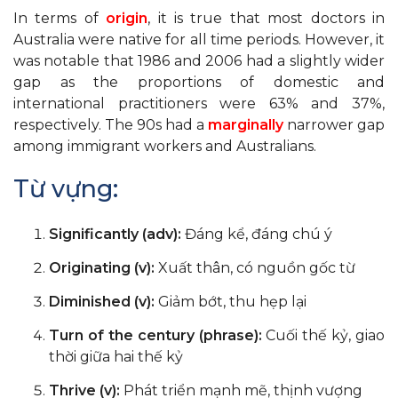
In terms of
origin
, it is true that most doctors in
Australia were native for all time periods. However, it
was notable that 1986 and 2006 had a slightly wider
gap as the proportions of domestic and
international practitioners were 63% and 37%,
respectively. The 90s had a
marginally
narrower gap
among immigrant workers and Australians.
Từ vựng:
Significantly (adv):
Đáng kể, đáng chú ý
Originating (v):
Xuất thân, có nguồn gốc từ
Diminished (v):
Giảm bớt, thu hẹp lại
Turn of the century (phrase):
Cuối thế kỷ, giao
thời giữa hai thế kỷ
Thrive (v):
Phát triển mạnh mẽ, thịnh vượng