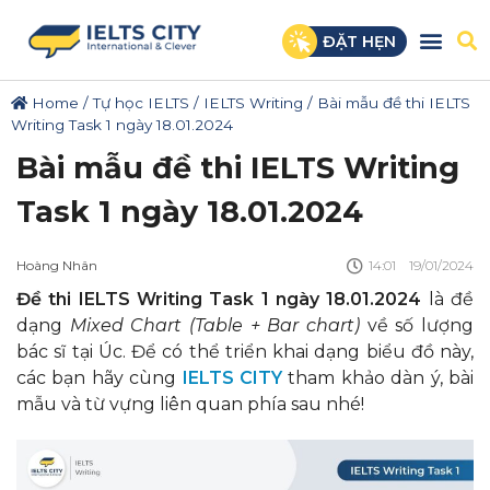
ĐẶT HẸN
Home
/
Tự học IELTS
/
IELTS Writing
/
Bài mẫu đề thi IELTS
Writing Task 1 ngày 18.01.2024
Bài mẫu đề thi IELTS Writing
Task 1 ngày 18.01.2024
Hoàng Nhân
14:01
19/01/2024
Đề thi IELTS Writing Task 1 ngày 18.01.2024
là đề
dạng
Mixed Chart (Table + Bar chart)
về số lượng
bác sĩ tại Úc. Để có thể triển khai dạng biểu đồ này,
các bạn hãy cùng
IELTS CITY
tham khảo dàn ý, bài
mẫu và từ vựng liên quan phía sau nhé!