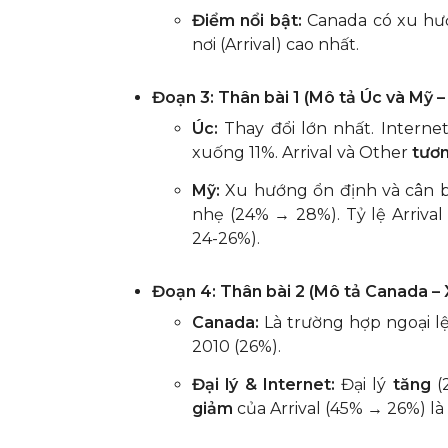
Điểm nổi bật:
Canada có xu h
nơi (Arrival) cao nhất.
Đoạn 3: Thân bài 1 (Mô tả Úc và Mỹ –
Úc:
Thay đổi lớn nhất. Interne
xuống 11%. Arrival và Other
tươn
Mỹ:
Xu hướng ổn định và cân bằ
nhẹ (24% → 28%). Tỷ lệ Arrival
24-26%).
Đoạn 4: Thân bài 2 (Mô tả Canada – 
Canada:
Là trường hợp ngoại l
2010 (26%).
Đại lý & Internet:
Đại lý
tăng
(
giảm
của Arrival (45% → 26%) là