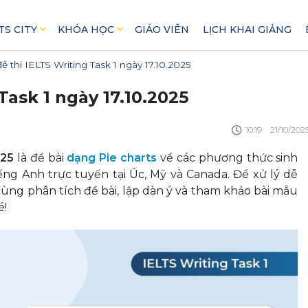
TS CITY
KHÓA HỌC
GIÁO VIÊN
LỊCH KHAI GIẢNG
ề thi IELTS Writing Task 1 ngày 17.10.2025
Task 1 ngày 17.10.2025
10:19
21/10/202
025
là đề bài
dạng Pie charts
về các phương thức sinh
ếng Anh trực tuyến tại Úc, Mỹ và Canada. Để xử lý dễ
ùng phân tích đề bài, lập dàn ý và tham khảo bài mẫu
é!