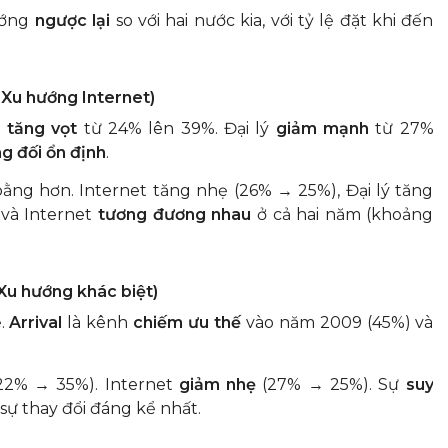
ướng
ngược lại
so với hai nước kia, với tỷ lệ đặt khi đến
 Xu hướng Internet)
t
tăng vọt
từ 24% lên 39%. Đại lý
giảm mạnh
từ 27%
g đối ổn định
.
ng hơn. Internet tăng nhẹ (26% → 25%), Đại lý tăng
 và Internet
tương đương nhau
ở cả hai năm (khoảng
Xu hướng khác biệt)
ệ.
Arrival
là kênh
chiếm ưu thế
vào năm 2009 (45%) và
22% → 35%). Internet
giảm nhẹ
(27% → 25%). Sự
suy
 sự thay đổi đáng kể nhất.