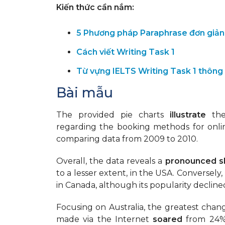
Kiến thức cần nắm:
5 Phương pháp Paraphrase đơn giản
Cách viết Writing Task 1
Từ vựng IELTS Writing Task 1 thông
Bài mẫu
The provided pie charts
illustrate
the
regarding the booking methods for onlin
comparing data from 2009 to 2010.
Overall, the data reveals a
pronounced sh
to a lesser extent, in the USA. Conversel
in Canada, although its popularity declined 
Focusing on Australia, the greatest cha
made via the Internet
soared
from 24% 