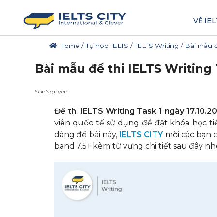
VỀ IEL
Home
/
Tự học IELTS
/
IELTS Writing
/
Bài mẫu đ
Bài mẫu đề thi IELTS Writing 
SonNguyen
Đề thi IELTS Writing Task 1 ngày 17.10.2
viên quốc tế sử dụng để đặt khóa học ti
dàng đề bài này,
IELTS CITY
mời các bạn c
band 7.5+ kèm từ vựng chi tiết sau đây nh