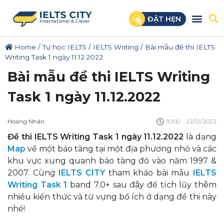
ĐẶT HẸN
Home
/
Tự học IELTS
/
IELTS Writing
/
Bài mẫu đề thi IELTS
Writing Task 1 ngày 11.12.2022
Bài mẫu đề thi IELTS Writing
Task 1 ngày 11.12.2022
Hoàng Nhân
10:00
22/12/2022
Đề thi IELTS Writing Task 1 ngày 11.12.2022
là dạng
Map
về một bảo tàng tại một địa phương nhỏ và các
khu vực xung quanh bảo tàng đó vào năm 1997 &
2007. Cùng
IELTS CITY
tham khảo bài mẫu
IELTS
Writing Task 1
band 7.0+ sau đây để tích lũy thêm
nhiều kiến thức và từ vựng bổ ích ở dạng đề thi này
nhé!