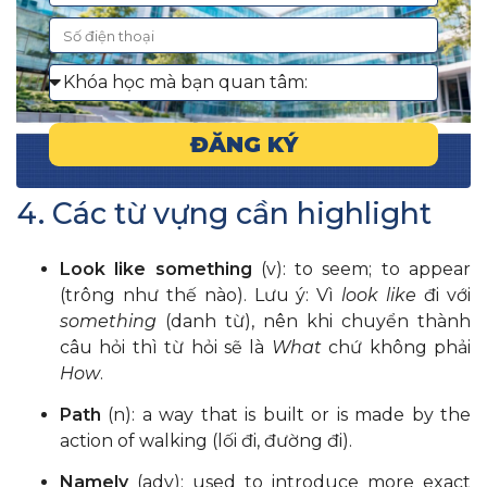
ĐĂNG KÝ
4. Các từ vựng cần highlight
Look like something
(v): to seem; to appear
(trông như thế nào). Lưu ý: Vì
look like
đi với
something
(danh từ), nên khi chuyển thành
câu hỏi thì từ hỏi sẽ là
What
chứ không phải
How
.
Path
(n): a way that is built or is made by the
action of walking (lối đi, đường đi).
Namely
(adv): used to introduce more exact