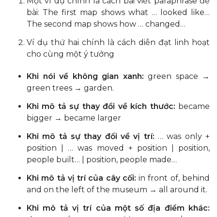
Một ví dụ chính là cách bài viết paraphrase đề
bài: The first map shows what … looked like…
The second map shows how … changed…
Ví dụ thứ hai chính là cách diễn đạt linh hoạt
cho cùng một ý tưởng
Khi nói về không gian xanh:
green space →
green trees → garden.
Khi mô tả sự thay đổi về kích thước:
became
bigger → became larger
Khi mô tả sự thay đổi về vị trí:
… was only +
position | … was moved + position | position,
people built… | position, people made…
Khi mô tả vị trí của cây cối:
in front of, behind
and on the left of the museum → all around it.
Khi mô tả vị trí của một số địa điểm khác: