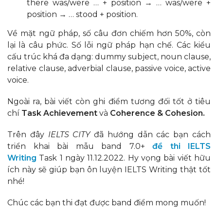
there was/were … + position → … was/were +
position → … stood + position.
Về mặt ngữ pháp, số câu đơn chiếm hơn 50%, còn
lại là câu phức. Số lỗi ngữ pháp hạn chế. Các kiểu
cấu trúc khá đa dạng: dummy subject, noun clause,
relative clause, adverbial clause, passive voice, active
voice.
Ngoài ra, bài viết còn ghi điểm tương đối tốt ở tiêu
chí
Task Achievement
và
Coherence & Cohesion.
Trên đây
IELTS CITY
đã hướng dẫn các bạn cách
triển khai bài mẫu band 7.0+
đề thi IELTS
Writing
Task 1 ngày 11.12.2022. Hy vọng bài viết hữu
ích này sẽ giúp bạn ôn luyện IELTS Writing thật tốt
nhé!
Chúc các bạn thi đạt được band điểm mong muốn!